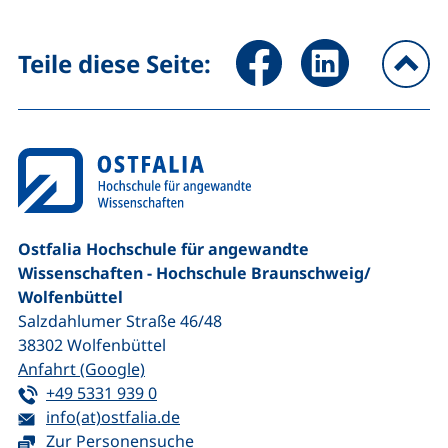
Seite über Facebook teilen (
Seite über LinkedIn 
Teile diese Seite:
na
Ostfalia Hochschule für angewandte
Wissenschaften - Hochschule Braunschweig/​
Wolfenbüttel
Salzdahlumer Straße 46/48
38302
Wolfenbüttel
(externer Link, öffnet neues Fenster)
Anfahrt (Google)
Tel:
(startet einen Telefonanruf, wenn Ihr G
+49 5331 939 0
E-Mail:
(öffnet Ihr E-Mail-Programm)
info(at)ostfalia.de
Zur Personensuche