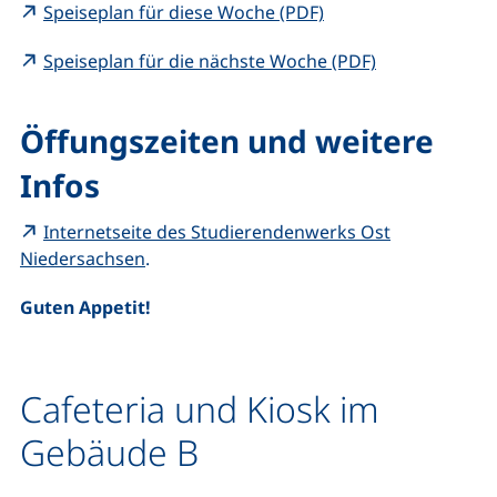
(externer Link, öffne
Speiseplan für diese Woche (PDF)
(externer Link
Speiseplan für die nächste Woche (PDF)
Öffungszeiten und weitere
Infos
Internetseite des Studierendenwerks Ost
(externer Link, öffnet neues Fenster)
Niedersachsen
.
Guten Appetit!
Cafeteria und Kiosk im
Gebäude B