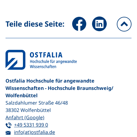
Seite über Facebook teilen (
Seite über LinkedIn 
Teile diese Seite:
na
Ostfalia Hochschule für angewandte
Wissenschaften - Hochschule Braunschweig/​
Wolfenbüttel
Salzdahlumer Straße 46/48
38302
Wolfenbüttel
(externer Link, öffnet neues Fenster)
Anfahrt (Google)
Tel:
(startet einen Telefonanruf, wenn Ihr G
+49 5331 939 0
E-Mail:
(öffnet Ihr E-Mail-Programm)
info(at)ostfalia.de