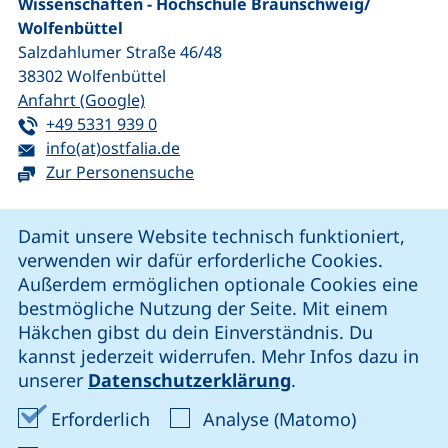
Wissenschaften - Hochschule Braunschweig/​
Wolfenbüttel
Salzdahlumer Straße 46/48
38302
Wolfenbüttel
(externer Link, öffnet neues Fenster)
Anfahrt (Google)
Tel:
(startet einen Telefonanruf, wenn Ihr G
+49 5331 939 0
E-Mail:
(öffnet Ihr E-Mail-Programm)
info(at)ostfalia.de
Zur Personensuche
Cookie-Hinweis
Damit unsere Website technisch funktioniert,
verwenden wir dafür erforderliche Cookies.
unsere Facebook-Seite (externer Link, öffnet neues Fenst
unsere LinkedIn-Seite (externer Link, öffnet neues
unsere YouTube-Seite (externer Link,
unsere Instagram-Seite (externer Link, öff
Außerdem ermöglichen optionale Cookies eine
bestmögliche Nutzung der Seite. Mit einem
Häkchen gibst du dein Einverständnis. Du
Cookie-Einstellungen
kannst jederzeit widerrufen. Mehr Infos dazu in
unserer
Datenschutzerklärung
.
Impressum
Erforderliche Cookies akzeptieren
Analyse-Co
Erforderlich
Analyse (Matomo)
Datenschutz