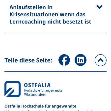
Anlaufstellen in
Krisensituationen wenn das
Lerncoaching nicht besetzt ist
Seite über Facebook teilen (
Seite über LinkedIn 
Teile diese Seite:
na
Ostfalia Hochschule für angewandte