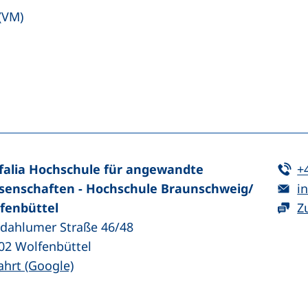
(VM)
n (externer Link, öffnet neues Fenster)
In teilen (externer Link, öffnet neues Fenster)
Te
falia Hochschule für angewandte
+
E-
senschaften - Hochschule Braunschweig/​
in
fenbüttel
Z
zdahlumer Straße 46/48
02
Wolfenbüttel
(externer Link, öffnet neues Fenster)
ahrt (Google)