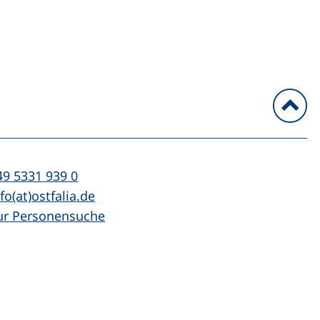
n
l:
(startet einen Telefonanruf, wenn Ihr Ger
49 5331 939 0
Mail:
(öffnet Ihr E-Mail-Programm)
fo(at)ostfalia.de
ur Personensuche