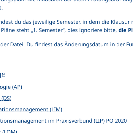
t.
dest du das jeweilige Semester, in dem die Klausur 
 Pläne steht „1. Semester“, dies ignoriere bitte,
die P
t der Datei. Du findest das Änderungsdatum in der Fu
ge
gie (AP)
 (DS)
mationsmanagement (LIM)
ationsmanagement im Praxisverbund (LIP) PO 2020
 (LOM)