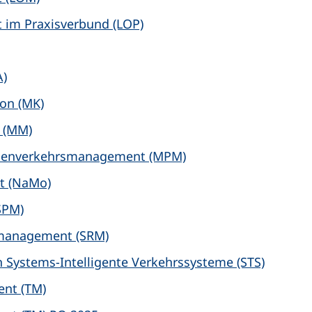
im Praxisverbund (LOP)
A)
on (MK)
 (MM)
onenverkehrsmanagement (MPM)
ät (NaMo)
SPM)
lmanagement (SRM)
 Systems-Intelligente Verkehrssysteme (STS)
nt (TM)