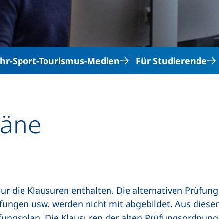
hr-Sport-Tourismus-Medien
Für Studierende
läne
ur die Klausuren enthalten. Die alternativen Prüfun
ungen usw. werden nicht mit abgebildet. Aus diesem
fungsplan. Die Klausuren der alten Prüfungsordnung