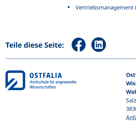
Vertriebsmanagement 
Seite über Facebook teile
Seite über Linked
Teile diese Seite:
Ost
Wis
Wol
Sal
383
Anf