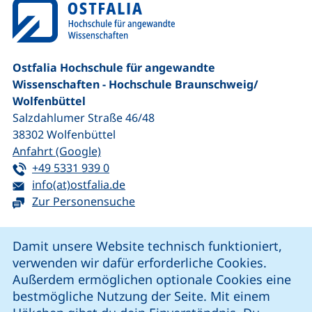
Ostfalia Hochschule für angewandte
Wissenschaften - Hochschule Braunschweig/​
Wolfenbüttel
Salzdahlumer Straße 46/48
38302
Wolfenbüttel
(externer Link, öffnet neues Fenster)
Anfahrt (Google)
Tel:
(startet einen Telefonanruf, wenn Ihr G
+49 5331 939 0
E-Mail:
(öffnet Ihr E-Mail-Programm)
info(at)ostfalia.de
Zur Personensuche
Cookie-Hinweis
Damit unsere Website technisch funktioniert,
verwenden wir dafür erforderliche Cookies.
unsere Facebook-Seite (externer Link, öffnet neues Fenst
unsere LinkedIn-Seite (externer Link, öffnet neues
unsere YouTube-Seite (externer Link,
unsere Instagram-Seite (externer Link, öff
Außerdem ermöglichen optionale Cookies eine
bestmögliche Nutzung der Seite. Mit einem