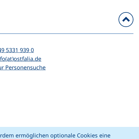
n
l:
(startet einen Telefonanruf, wenn Ihr Ger
49 5331 939 0
Mail:
(öffnet Ihr E-Mail-Programm)
fo(at)ostfalia.de
ur Personensuche
z
Erklärung zur Barrierefreiheit
ßerdem ermöglichen optionale Cookies eine