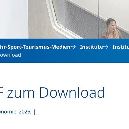
Direkt zum Inhalt
hr-Sport-Tourismus-Medien
Institute
Instit
Download
DF zum Download
(externer Link, öffnet neues Fenster)
onomie_2025, |