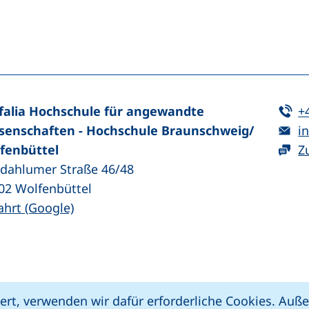
n (externer Link, öffnet neues Fenster)
In teilen (externer Link, öffnet neues Fenster)
Te
falia Hochschule für angewandte
+
E-
senschaften - Hochschule Braunschweig/​
in
fenbüttel
Z
zdahlumer Straße 46/48
02
Wolfenbüttel
(externer Link, öffnet neues Fenster)
ahrt (Google)
kie-Einstellungen
Impressum
Datenschut
ert, verwenden wir dafür erforderliche Cookies. Au