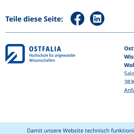
Seite über Facebook teile
Seite über Linked
Teile diese Seite:
Ost
Wis
Wol
Sal
383
Anf
Coo
Cookie-Hinweis
Damit unsere Website technisch funktioni