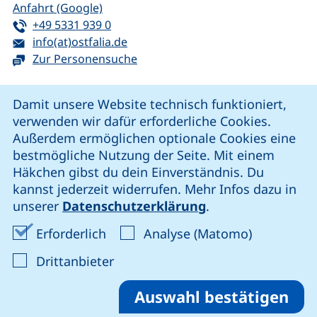
(externer Link, öffnet neues Fenster)
Anfahrt (Google)
Tel:
(startet einen Telefonanruf, wenn Ihr G
+49 5331 939 0
E-Mail:
(öffnet Ihr E-Mail-Programm)
info(at)ostfalia.de
Zur Personensuche
Cookie-Hinweis
Damit unsere Website technisch funktioniert,
verwenden wir dafür erforderliche Cookies.
unsere Facebook-Seite (externer Link, öffnet neues Fenst
unsere LinkedIn-Seite (externer Link, öffnet neues
unsere YouTube-Seite (externer Link,
unsere Instagram-Seite (externer Link, öff
Außerdem ermöglichen optionale Cookies eine
bestmögliche Nutzung der Seite. Mit einem
Häkchen gibst du dein Einverständnis. Du
Cookie-Einstellungen
kannst jederzeit widerrufen. Mehr Infos dazu in
unserer
Datenschutzerklärung
.
Impressum
Erforderliche Cookies akzeptieren
Analyse-Co
Erforderlich
Analyse (Matomo)
Datenschutz
: Cookies von Drittanbieter akzep
Drittanbieter
Erklärung zur Barrierefreiheit
Barriere melden
Auswahl bestätigen