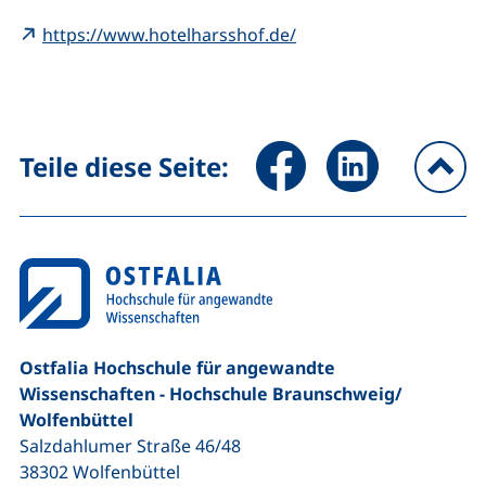
(externer Link, öffnet 
https://www.hotelharsshof.de/
Seite über Facebook teilen (
Seite über LinkedIn 
Teile diese Seite:
na
Ostfalia Hochschule für angewandte
Wissenschaften - Hochschule Braunschweig/​
Wolfenbüttel
Salzdahlumer Straße 46/48
38302
Wolfenbüttel