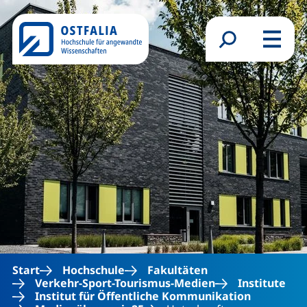
Direkt zum Inhalt
Suchformular
Menü
Start
Hochschule
Fakultäten
Verkehr-Sport-Tourismus-Medien
Institute
Institut für Öffentliche Kommunikation