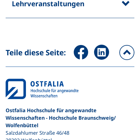
Lehrveranstaltungen
Seite über Facebook teilen (
Seite über LinkedIn 
Teile diese Seite:
na
Ostfalia Hochschule für angewandte
Wissenschaften - Hochschule Braunschweig/​
Wolfenbüttel
Salzdahlumer Straße 46/48