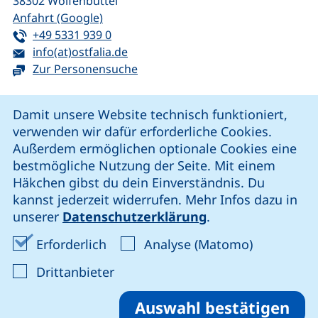
38302
Wolfenbüttel
(externer Link, öffnet neues Fenster)
Anfahrt (Google)
Tel:
(startet einen Telefonanruf, wenn Ihr G
+49 5331 939 0
E-Mail:
(öffnet Ihr E-Mail-Programm)
info(at)ostfalia.de
Zur Personensuche
Cookie-Hinweis
Damit unsere Website technisch funktioniert,
verwenden wir dafür erforderliche Cookies.
unsere Facebook-Seite (externer Link, öffnet neues Fenst
unsere LinkedIn-Seite (externer Link, öffnet neues
unsere YouTube-Seite (externer Link,
unsere Instagram-Seite (externer Link, öff
Außerdem ermöglichen optionale Cookies eine
bestmögliche Nutzung der Seite. Mit einem
Häkchen gibst du dein Einverständnis. Du
Cookie-Einstellungen
kannst jederzeit widerrufen. Mehr Infos dazu in
unserer
Datenschutzerklärung
.
Impressum
Erforderliche Cookies akzeptieren
Analyse-Co
Erforderlich
Analyse (Matomo)
Datenschutz
: Cookies von Drittanbieter akzep
Drittanbieter
Erklärung zur Barrierefreiheit
Barriere melden
Auswahl bestätigen