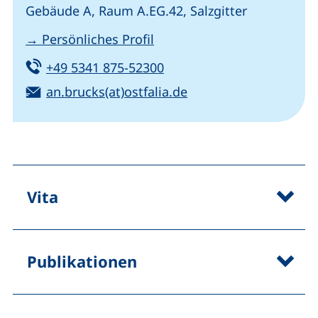
Gebäude A, Raum A.EG.42, Salzgitter
→ Persönliches Profil
Tel:
(startet einen Telefonanru
+49 5341 875-52300
E-Mail:
(öffnet Ihr E-Mail-Pr
an.brucks(at)ostfalia.de
Vita
Publikationen