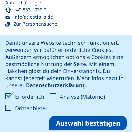
(externer Link, öffnet neues Fenster)
Anfahrt (Google)
Tel:
(startet einen Telefonanruf, wenn Ihr G
+49 5331 939 0
E-Mail:
(öffnet Ihr E-Mail-Programm)
info(at)ostfalia.de
Zur Personensuche
Cookie-Hinweis
Damit unsere Website technisch funktioniert,
verwenden wir dafür erforderliche Cookies.
unsere Facebook-Seite (externer Link, öffnet neues Fenst
unsere LinkedIn-Seite (externer Link, öffnet neues
unsere YouTube-Seite (externer Link,
unsere Instagram-Seite (externer Link, öff
Außerdem ermöglichen optionale Cookies eine
bestmögliche Nutzung der Seite. Mit einem
Häkchen gibst du dein Einverständnis. Du
Cookie-Einstellungen
kannst jederzeit widerrufen. Mehr Infos dazu in
unserer
Datenschutzerklärung
.
Impressum
Erforderliche Cookies akzeptieren
Analyse-Co
Erforderlich
Analyse (Matomo)
Datenschutz
: Cookies von Drittanbieter akzep
Drittanbieter
Erklärung zur Barrierefreiheit
Barriere melden
Auswahl bestätigen