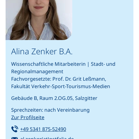
Alina Zenker B.A.
Wissenschaftliche Mitarbeiterin | Stadt- und
Regionalmanagement
Fachvorgesetzte: Prof. Dr. Grit Leßmann,
Fakultät Verkehr-Sport-Tourismus-Medien
Gebäude B, Raum 2.OG.05, Salzgitter
Sprechzeiten: nach Vereinbarung
Zur Profilseite
Tel:
(startet einen Telefonanruf, we
+49 5341 875-52490
E-Mail:
(öffnet Ihr E-Mail-Program