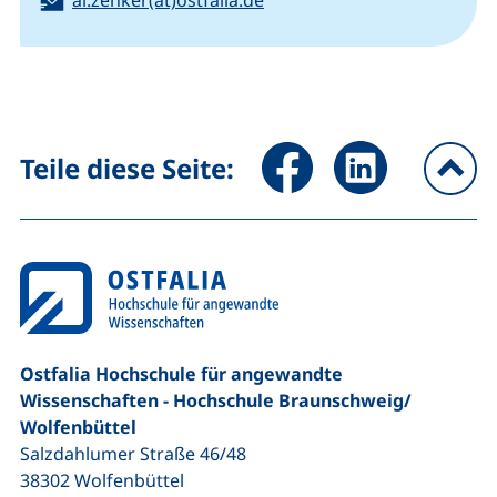
al.zenker(at)ostfalia.de
Seite über Facebook teilen (
Seite über LinkedIn 
Teile diese Seite:
na
Ostfalia Hochschule für angewandte
Wissenschaften - Hochschule Braunschweig/​
Wolfenbüttel
Salzdahlumer Straße 46/48
38302
Wolfenbüttel