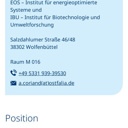
EOS – Institut für energieoptimierte
Systeme und
IBU – Institut für Biotechnologie und
Umweltforschung
Salzdahlumer Straße 46/48
38302 Wolfenbüttel
Raum M 016
Tel:
(startet einen Telefonanru
+49 5331 939-39530
E-Mail:
(öffnet Ihr E-Mail-Pr
a.coriand(at)ostfalia.de
Position