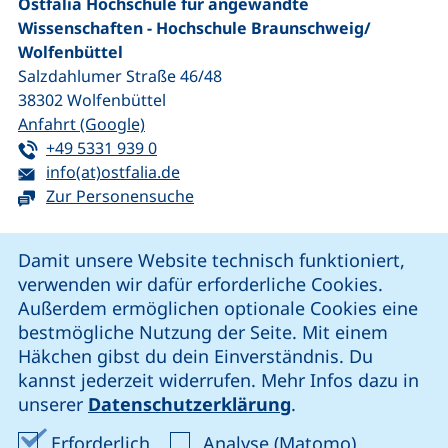
Ostfalia Hochschule für angewandte
Wissenschaften - Hochschule Braunschweig/​
Wolfenbüttel
Salzdahlumer Straße 46/48
38302
Wolfenbüttel
(externer Link, öffnet neues Fenster)
Anfahrt (Google)
Tel:
(startet einen Telefonanruf, wenn Ihr G
+49 5331 939 0
E-Mail:
(öffnet Ihr E-Mail-Programm)
info(at)ostfalia.de
Zur Personensuche
Cookie-Hinweis
Damit unsere Website technisch funktioniert,
verwenden wir dafür erforderliche Cookies.
unsere Facebook-Seite (externer Link, öffnet neues Fenst
unsere LinkedIn-Seite (externer Link, öffnet neues
unsere YouTube-Seite (externer Link,
unsere Instagram-Seite (externer Link, öff
Außerdem ermöglichen optionale Cookies eine
bestmögliche Nutzung der Seite. Mit einem
Häkchen gibst du dein Einverständnis. Du
Cookie-Einstellungen
kannst jederzeit widerrufen. Mehr Infos dazu in
unserer
Datenschutzerklärung
.
Impressum
Erforderliche Cookies akzeptieren
Analyse-Co
Erforderlich
Analyse (Matomo)
Datenschutz