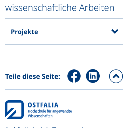
wissenschaftliche Arbeiten
Projekte
Seite über Facebook teilen (
Seite über LinkedIn 
Teile diese Seite:
na