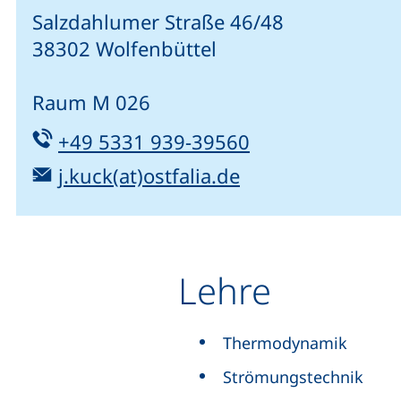
Salzdahlumer Straße 46/48
38302 Wolfenbüttel
Raum M 026
Tel:
(startet einen T
+49 5331 939-39560
E-Mail:
(öffnet Ihr E-Ma
j.kuck(at)ostfalia.de
Lehre
Thermodynamik
Strömungstechnik