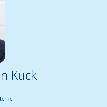
gen Kuck
steme