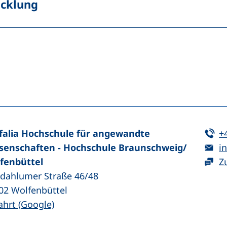
icklung
n (externer Link, öffnet neues Fenster)
In teilen (externer Link, öffnet neues Fenster)
Te
falia Hochschule für angewandte
+
E-
senschaften - Hochschule Braunschweig/​
in
fenbüttel
Z
zdahlumer Straße 46/48
02
Wolfenbüttel
(externer Link, öffnet neues Fenster)
ahrt (Google)