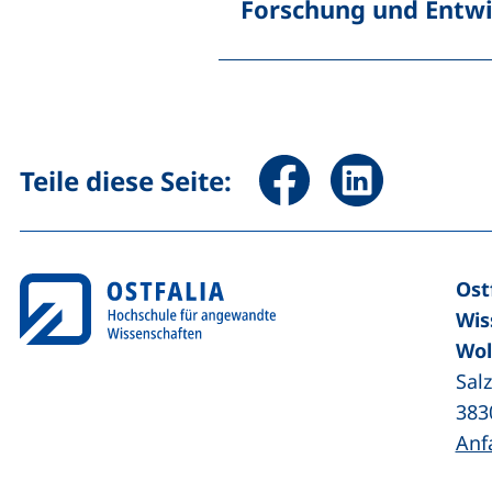
Forschung und Entw
Seite über Facebook teile
Seite über Linked
Teile diese Seite:
Ost
Wis
Wol
Sal
383
Anf