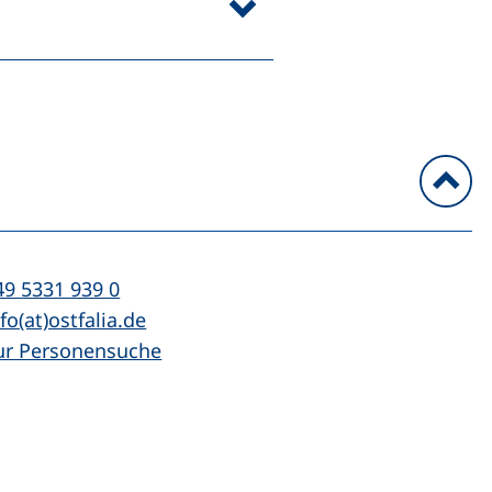
n
l:
(startet einen Telefonanruf, wenn Ihr Ger
49 5331 939 0
Mail:
(öffnet Ihr E-Mail-Programm)
fo(at)ostfalia.de
ur Personensuche