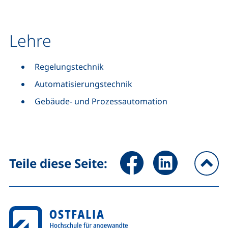
Lehre
Regelungstechnik
Automatisierungstechnik
Gebäude- und Prozessautomation
Seite über Facebook teilen (
Seite über LinkedIn 
Teile diese Seite:
na