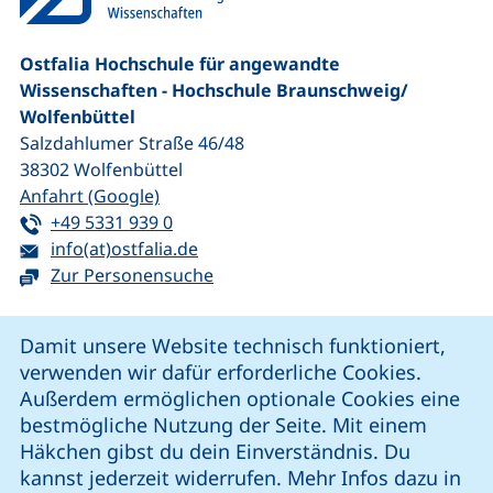
Ostfalia Hochschule für angewandte
Wissenschaften - Hochschule Braunschweig/​
Wolfenbüttel
Salzdahlumer Straße 46/48
38302
Wolfenbüttel
(externer Link, öffnet neues Fenster)
Anfahrt (Google)
Tel:
(startet einen Telefonanruf, wenn Ihr G
+49 5331 939 0
E-Mail:
(öffnet Ihr E-Mail-Programm)
info(at)ostfalia.de
Zur Personensuche
Cookie-Hinweis
Damit unsere Website technisch funktioniert,
verwenden wir dafür erforderliche Cookies.
unsere Facebook-Seite (externer Link, öffnet neues Fenst
unsere LinkedIn-Seite (externer Link, öffnet neues
unsere YouTube-Seite (externer Link,
unsere Instagram-Seite (externer Link, öff
Außerdem ermöglichen optionale Cookies eine
bestmögliche Nutzung der Seite. Mit einem
Häkchen gibst du dein Einverständnis. Du
Cookie-Einstellungen
kannst jederzeit widerrufen. Mehr Infos dazu in