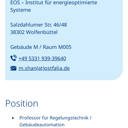
EOS – Institut für energieoptimierte
Systeme
Salzdahlumer Str. 46/48
38302 Wolfenbüttel
Gebäude M / Raum M005
Tel:
(startet einen Telefonanru
+49 5331 939-39640
E-Mail:
(öffnet Ihr E-Mail-Prog
m.shan(at)ostfalia.de
Position
Professor für Regelungstechnik /
Gebäudeautomation