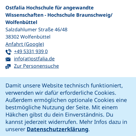
Ostfalia Hochschule für angewandte
Wissenschaften - Hochschule Braunschweig/​
Wolfenbüttel
Salzdahlumer Straße 46/48
38302
Wolfenbüttel
(externer Link, öffnet neues Fenster)
Anfahrt (Google)
Tel:
(startet einen Telefonanruf, wenn Ihr G
+49 5331 939 0
E-Mail:
(öffnet Ihr E-Mail-Programm)
info(at)ostfalia.de
Zur Personensuche
Cookie-Hinweis
Damit unsere Website technisch funktioniert,
verwenden wir dafür erforderliche Cookies.
unsere Facebook-Seite (externer Link, öffnet neues Fenst
unsere LinkedIn-Seite (externer Link, öffnet neues
unsere YouTube-Seite (externer Link,
unsere Instagram-Seite (externer Link, öff
Außerdem ermöglichen optionale Cookies eine
bestmögliche Nutzung der Seite. Mit einem
Häkchen gibst du dein Einverständnis. Du
Cookie-Einstellungen
kannst jederzeit widerrufen. Mehr Infos dazu in
unserer
Datenschutzerklärung
.
Impressum