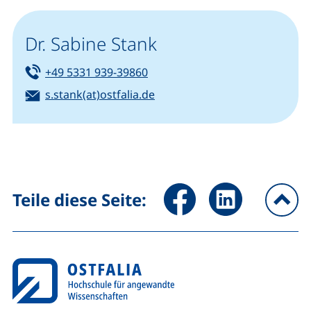
Dr. Sabine Stank
Tel:
(startet einen Telefonanruf, we
+49 5331 939-39860
E-Mail:
(öffnet Ihr E-Mail-Programm)
s.stank(at)ostfalia.de
Seite über Facebook teilen (
Seite über LinkedIn 
Teile diese Seite:
na