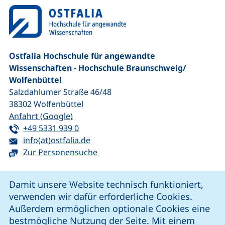
Ostfalia Hochschule für angewandte
Wissenschaften - Hochschule Braunschweig/​
Wolfenbüttel
Salzdahlumer Straße 46/48
38302
Wolfenbüttel
(externer Link, öffnet neues Fenster)
Anfahrt (Google)
Tel:
(startet einen Telefonanruf, wenn Ihr G
+49 5331 939 0
E-Mail:
(öffnet Ihr E-Mail-Programm)
info(at)ostfalia.de
Zur Personensuche
Cookie-Hinweis
Damit unsere Website technisch funktioniert,
verwenden wir dafür erforderliche Cookies.
unsere Facebook-Seite (externer Link, öffnet neues Fenst
unsere LinkedIn-Seite (externer Link, öffnet neues
unsere YouTube-Seite (externer Link,
unsere Instagram-Seite (externer Link, öff
Außerdem ermöglichen optionale Cookies eine
bestmögliche Nutzung der Seite. Mit einem