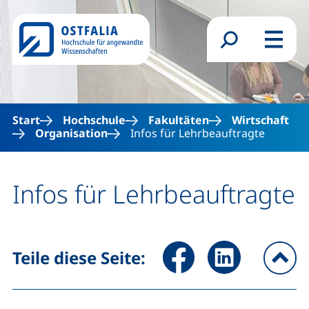
Direkt zum Inhalt
Suchformular
Menü
Start
Hochschule
Fakultäten
Wirtschaft
Organisation
Infos für Lehrbeauftragte
Infos für Lehrbeauftragte
Seite über Facebook teilen (
Seite über LinkedIn 
Teile diese Seite:
na