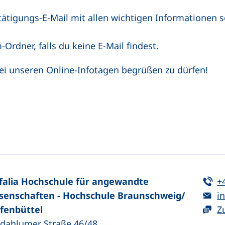
stätigungs-E-Mail mit allen wichtigen Informationen
Ordner, falls du keine E-Mail findest.
bei unseren Online-Infotagen begrüßen zu dürfen!
n (externer Link, öffnet neues Fenster)
In teilen (externer Link, öffnet neues Fenster)
Te
falia Hochschule für angewandte
+
E-
senschaften - Hochschule Braunschweig/​
in
fenbüttel
Z
zdahlumer Straße 46/48