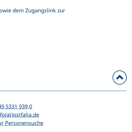
 sowie dem Zugangslink zur
n
l:
(startet einen Telefonanruf, wenn Ihr Ger
49 5331 939 0
Mail:
(öffnet Ihr E-Mail-Programm)
fo(at)ostfalia.de
ur Personensuche