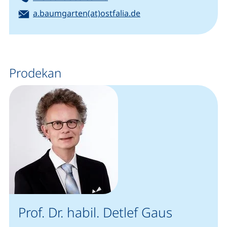
E-Mail:
(öffnet Ihr E-Mail-Pr
a.baumgarten(at)ostfalia.de
Prodekan
Prof. Dr. habil. Detlef Gaus