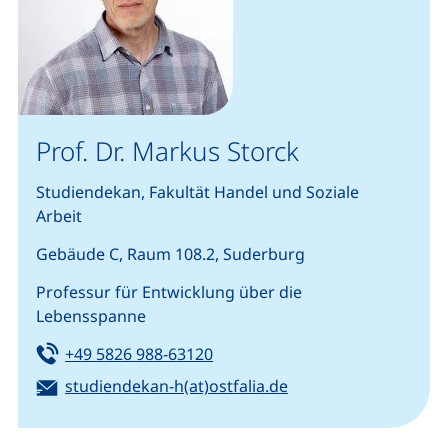
Prof. Dr. Markus Storck
Studiendekan, Fakultät Handel und Soziale
Arbeit
Gebäude C, Raum 108.2, Suderburg
Professur für Entwicklung über die
Lebensspanne
Tel:
(startet einen Telefonanruf, we
+49 5826 988-63120
E-Mail:
(öffnet Ihr E-Mail-P
studiendekan-h(at)ostfalia.de