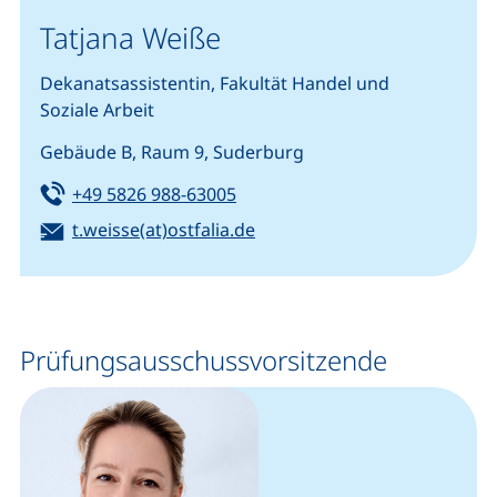
Tatjana Weiße
Dekanatsassistentin, Fakultät Handel und
Soziale Arbeit
Gebäude B, Raum 9, Suderburg
Tel:
(startet einen Telefonanruf, we
+49 5826 988-63005
E-Mail:
(öffnet Ihr E-Mail-Programm
t.weisse(at)ostfalia.de
Ansprechpersonen (Kopie 2)
Prüfungsausschussvorsitzende