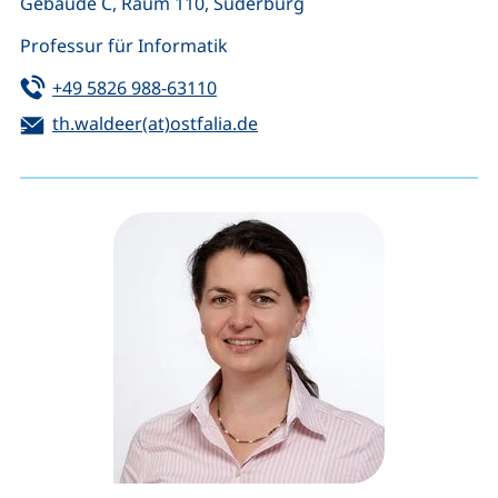
Gebäude C, Raum 110, Suderburg
Professur für Informatik
Tel:
(startet einen Telefonanruf, wenn 
+49 5826 988-63110
E-Mail:
(öffnet Ihr E-Mail-Programm
th.waldeer(at)ostfalia.de