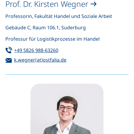
Prof. Dr. Kirsten Wegner
Professorin, Fakultät Handel und Soziale Arbeit
Gebäude C, Raum 106.1, Suderburg
Professur für Logistikprozesse im Handel
Tel:
(startet einen Telefonanruf, wenn 
+49 5826 988-63260
E-Mail:
(öffnet Ihr E-Mail-Programm)
k.wegner(at)ostfalia.de