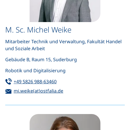
M. Sc. Michel Weike
Mitarbeiter Technik und Verwaltung, Fakultät Handel
und Soziale Arbeit
Gebäude B, Raum 15, Suderburg
Robotik und Digitalisierung
Tel:
(startet einen Telefonanruf, wenn 
+49 5826 988-63460
E-Mail:
(öffnet Ihr E-Mail-Programm)
mi.weike(at)ostfalia.de