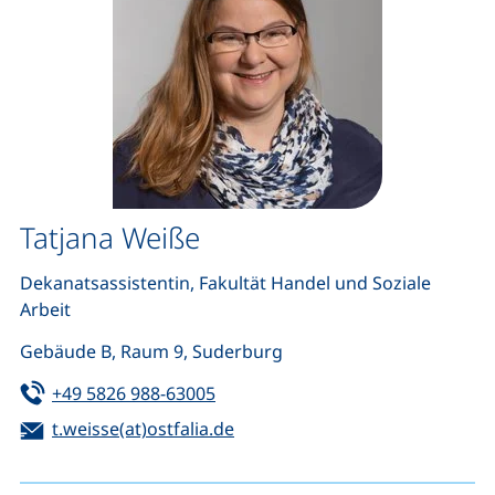
Tatjana Weiße
Dekanatsassistentin, Fakultät Handel und Soziale
Arbeit
Gebäude B, Raum 9, Suderburg
Tel:
(startet einen Telefonanruf, wenn 
+49 5826 988-63005
E-Mail:
(öffnet Ihr E-Mail-Programm)
t.weisse(at)ostfalia.de