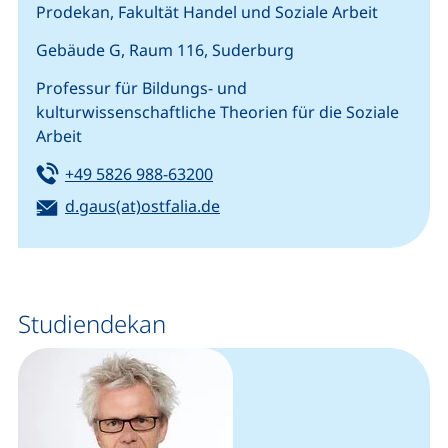
Prodekan, Fakultät Handel und Soziale Arbeit
Gebäude G, Raum 116, Suderburg
Professur für Bildungs- und
kulturwissenschaftliche Theorien für die Soziale
Arbeit
Tel:
(startet einen Telefonanruf, we
+49 5826 988-63200
E-Mail:
(öffnet Ihr E-Mail-Programm)
d.gaus(at)ostfalia.de
Ansprechpersonen (Kopie 1)
Studiendekan