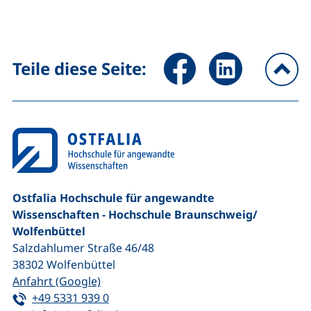
Seite über Facebook teilen (
Seite über LinkedIn 
Teile diese Seite:
na
Ostfalia Hochschule für angewandte
Wissenschaften - Hochschule Braunschweig/​
Wolfenbüttel
Salzdahlumer Straße 46/48
38302
Wolfenbüttel
(externer Link, öffnet neues Fenster)
Anfahrt (Google)
Tel:
(startet einen Telefonanruf, wenn Ihr G
+49 5331 939 0