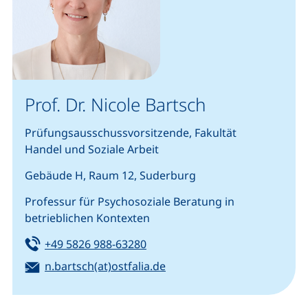
Prof. Dr. Nicole Bartsch
Prüfungsausschussvorsitzende, Fakultät
Handel und Soziale Arbeit
Gebäude H, Raum 12, Suderburg
Professur für Psychosoziale Beratung in
betrieblichen Kontexten
Tel:
(startet einen Telefonanruf, we
+49 5826 988-63280
E-Mail:
(öffnet Ihr E-Mail-Program
n.bartsch(at)ostfalia.de