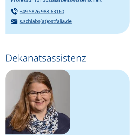
Tel:
(startet einen Telefonanruf, we
+49 5826 988-63160
E-Mail:
(öffnet Ihr E-Mail-Program
s.schlabs(at)ostfalia.de
Dekanatsassistenz