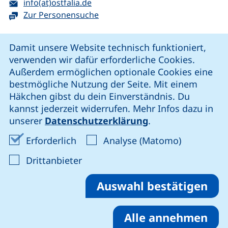
E-Mail:
(öffnet Ihr E-Mail-Programm)
info(at)ostfalia.de
Zur Personensuche
Cookie-Hinweis
Damit unsere Website technisch funktioniert,
verwenden wir dafür erforderliche Cookies.
unsere Facebook-Seite (externer Link, öffnet neues Fenst
unsere LinkedIn-Seite (externer Link, öffnet neues
unsere YouTube-Seite (externer Link,
unsere Instagram-Seite (externer Link, öff
Außerdem ermöglichen optionale Cookies eine
bestmögliche Nutzung der Seite. Mit einem
Häkchen gibst du dein Einverständnis. Du
Cookie-Einstellungen
kannst jederzeit widerrufen. Mehr Infos dazu in
unserer
Datenschutzerklärung
.
Impressum
Erforderliche Cookies akzeptieren
Analyse-Co
Erforderlich
Analyse (Matomo)
Datenschutz
: Cookies von Drittanbieter akzep
Drittanbieter
Erklärung zur Barrierefreiheit
Barriere melden
Auswahl bestätigen
Alle annehmen