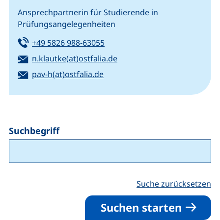
Ansprechpartnerin für Studierende in
Prüfungsangelegenheiten
Tel:
(startet einen Telefonanruf, we
+49 5826 988-63055
E-Mail:
(öffnet Ihr E-Mail-Program
n.klautke(at)ostfalia.de
E-Mail:
(öffnet Ihr E-Mail-Programm)
pav-h(at)ostfalia.de
Suchbegriff
Suche zurücksetzen
Suchen starten