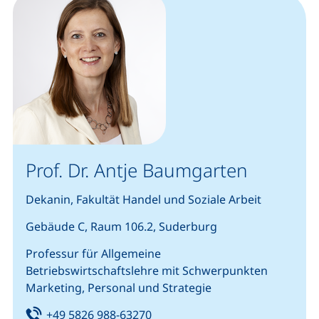
Prof. Dr. Antje Baumgarten
Dekanin, Fakultät Handel und Soziale Arbeit
Gebäude C, Raum 106.2, Suderburg
Professur für Allgemeine
Betriebswirtschaftslehre mit Schwerpunkten
Marketing, Personal und Strategie
Tel:
(startet einen Telefonanruf, we
+49 5826 988-63270