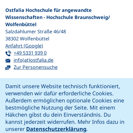
Ostfalia Hochschule für angewandte
Wissenschaften - Hochschule Braunschweig/​
Wolfenbüttel
Salzdahlumer Straße 46/48
38302
Wolfenbüttel
(externer Link, öffnet neues Fenster)
Anfahrt (Google)
Tel:
(startet einen Telefonanruf, wenn Ihr G
+49 5331 939 0
E-Mail:
(öffnet Ihr E-Mail-Programm)
info(at)ostfalia.de
Zur Personensuche
Cookie-Hinweis
Damit unsere Website technisch funktioniert,
verwenden wir dafür erforderliche Cookies.
unsere Facebook-Seite (externer Link, öffnet neues Fenst
unsere LinkedIn-Seite (externer Link, öffnet neues
unsere YouTube-Seite (externer Link,
unsere Instagram-Seite (externer Link, öff
Außerdem ermöglichen optionale Cookies eine
bestmögliche Nutzung der Seite. Mit einem
Häkchen gibst du dein Einverständnis. Du
Cookie-Einstellungen
kannst jederzeit widerrufen. Mehr Infos dazu in
unserer
Datenschutzerklärung
.
Impressum