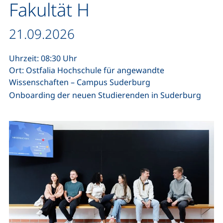
Fakultät H
Datum / Dauer:
21.09.2026
Uhrzeit: 08:30 Uhr
Ort: Ostfalia Hochschule für angewandte
Wissenschaften – Campus Suderburg
Onboarding der neuen Studierenden in Suderburg