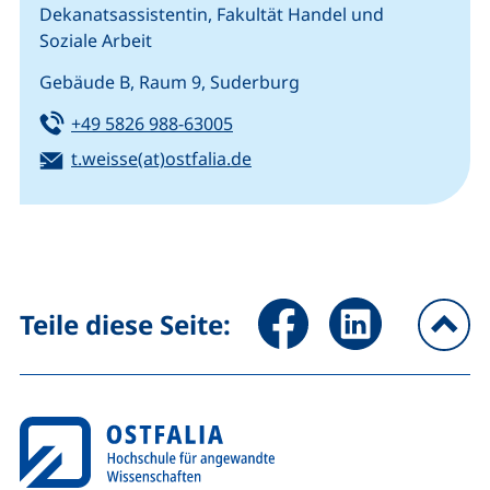
Dekanatsassistentin, Fakultät Handel und
Soziale Arbeit
Gebäude B, Raum 9, Suderburg
Tel:
(startet einen Telefonanruf, we
+49 5826 988-63005
E-Mail:
(öffnet Ihr E-Mail-Programm
t.weisse(at)ostfalia.de
Seite über Facebook teilen (
Seite über LinkedIn 
Teile diese Seite:
na