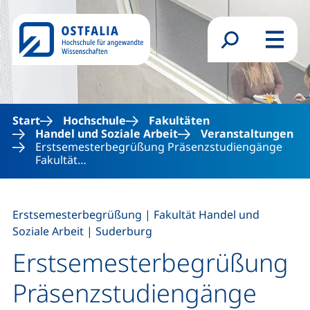
Direkt zum Inhalt
Suchformular
Menü
Start
Hochschule
Fakultäten
Handel und Soziale Arbeit
Veranstaltungen
Erstsemesterbegrüßung Präsenzstudiengänge
Fakultät…
,
Erstsemesterbegrüßung
|
Fakultät Handel und
,
Soziale Arbeit
|
Suderburg
Erstsemesterbegrüßung
Präsenzstudiengänge