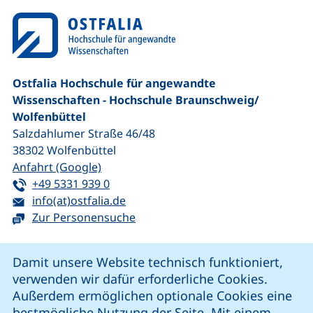
Ostfalia Hochschule für angewandte
Wissenschaften - Hochschule Braunschweig/​
Wolfenbüttel
Salzdahlumer Straße 46/48
38302
Wolfenbüttel
(externer Link, öffnet neues Fenster)
Anfahrt (Google)
Tel:
(startet einen Telefonanruf, wenn Ihr G
+49 5331 939 0
E-Mail:
(öffnet Ihr E-Mail-Programm)
info(at)ostfalia.de
Zur Personensuche
Cookie-Hinweis
Damit unsere Website technisch funktioniert,
verwenden wir dafür erforderliche Cookies.
unsere Facebook-Seite (externer Link, öffnet neues Fenst
unsere LinkedIn-Seite (externer Link, öffnet neues
unsere YouTube-Seite (externer Link,
unsere Instagram-Seite (externer Link, öff
Außerdem ermöglichen optionale Cookies eine
bestmögliche Nutzung der Seite. Mit einem