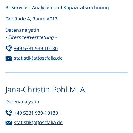
BI-Services, Analysen und Kapazitätsrechnung
Gebäude A, Raum A013
Datenanalystin
- Elternzeitvertretung -
Tel:
(startet einen Telefonanruf, wenn 
+49 5331 939 10180
E-Mail:
(öffnet Ihr E-Mail-Programm)
statistik(at)ostfalia.de
Jana-Christin Pohl M. A.
Datenanalystin
Tel:
(startet einen Telefonanruf, wenn 
+49 5331 939-10180
E-Mail:
(öffnet Ihr E-Mail-Programm)
statistik(at)ostfalia.de