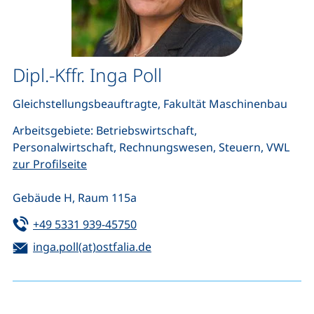
Dipl.-Kffr. Inga Poll
Gleichstellungsbeauftragte, Fakultät Maschinenbau
Arbeitsgebiete: Betriebswirtschaft,
Personalwirtschaft, Rechnungswesen, Steuern, VWL
zur Profilseite
Gebäude H, Raum 115a
Tel:
(startet einen Telefonanruf, wenn 
+49 5331 939-45750
E-Mail:
(öffnet Ihr E-Mail-Programm)
inga.poll(at)ostfalia.de