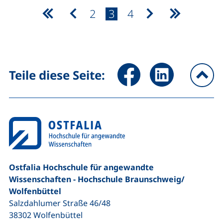
Seite:
Seite:
Seite:
2
3
4
erste Seite
vorherige Seite
nächste Seite
letzte Sei
Seite über Facebook teilen (
Seite über LinkedIn 
Teile diese Seite:
na
Ostfalia Hochschule für angewandte
Wissenschaften - Hochschule Braunschweig/​
Wolfenbüttel
Salzdahlumer Straße 46/48
38302
Wolfenbüttel