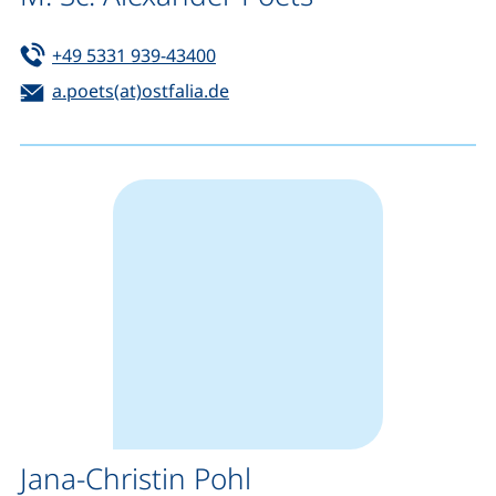
Tel:
(startet einen Telefonanruf, wenn 
+49 5331 939-43400
E-Mail:
(öffnet Ihr E-Mail-Programm)
a.poets(at)ostfalia.de
Jana-Christin Pohl