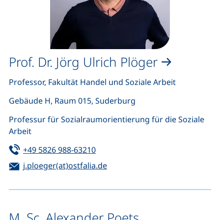
Prof. Dr. Jörg Ulrich Plöger
Professor, Fakultät Handel und Soziale Arbeit
Gebäude H, Raum 015, Suderburg
Professur für Sozialraumorientierung für die Soziale
Arbeit
Tel:
(startet einen Telefonanruf, wenn 
+49 5826 988-63210
E-Mail:
(öffnet Ihr E-Mail-Programm)
j.ploeger(at)ostfalia.de
M. Sc. Alexander Poets