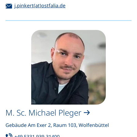
E-Mail:
(öffnet Ihr E-Mail-Programm)
j.pinkert(at)ostfalia.de
M. Sc. Michael Pleger
Gebäude Am Exer 2, Raum 103, Wolfenbüttel
Tel:
(startet einen Telefonanruf, wenn 
+49 5331 939-31400