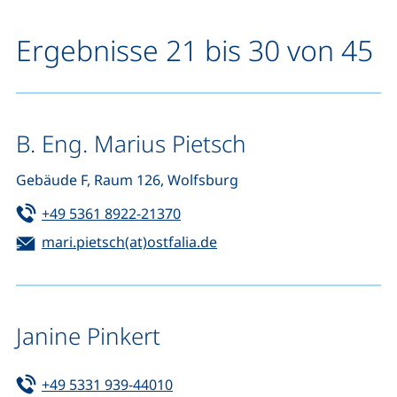
Ergebnisse 21 bis 30 von 45
B. Eng. Marius Pietsch
Gebäude F, Raum 126, Wolfsburg
Tel:
(startet einen Telefonanruf, wen
+49 5361 8922-21370
E-Mail:
(öffnet Ihr E-Mail-Progra
mari.pietsch(at)ostfalia.de
Janine Pinkert
Tel:
(startet einen Telefonanruf, wenn 
+49 5331 939-44010