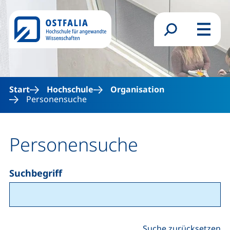
Direkt zum Inhalt
Suchformular
Menü
Start
Hochschule
Organisation
Personensuche
Personensuche
Suchbegriff
Suche zurücksetzen