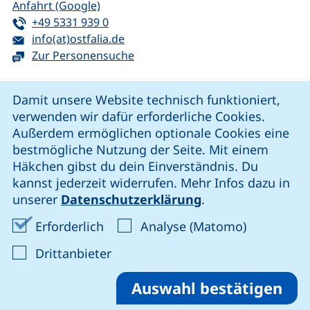
(externer Link, öffnet neues Fenster)
Anfahrt (Google)
Tel:
(startet einen Telefonanruf, wenn Ihr G
+49 5331 939 0
E-Mail:
(öffnet Ihr E-Mail-Programm)
info(at)ostfalia.de
Zur Personensuche
Cookie-Hinweis
Damit unsere Website technisch funktioniert,
verwenden wir dafür erforderliche Cookies.
unsere Facebook-Seite (externer Link, öffnet neues Fenst
unsere LinkedIn-Seite (externer Link, öffnet neues
unsere YouTube-Seite (externer Link,
unsere Instagram-Seite (externer Link, öff
Außerdem ermöglichen optionale Cookies eine
bestmögliche Nutzung der Seite. Mit einem
Häkchen gibst du dein Einverständnis. Du
Cookie-Einstellungen
kannst jederzeit widerrufen. Mehr Infos dazu in
unserer
Datenschutzerklärung
.
Impressum
Erforderliche Cookies akzeptieren
Analyse-Co
Erforderlich
Analyse (Matomo)
Datenschutz
: Cookies von Drittanbieter akzep
Drittanbieter
Erklärung zur Barrierefreiheit
Barriere melden
Auswahl bestätigen