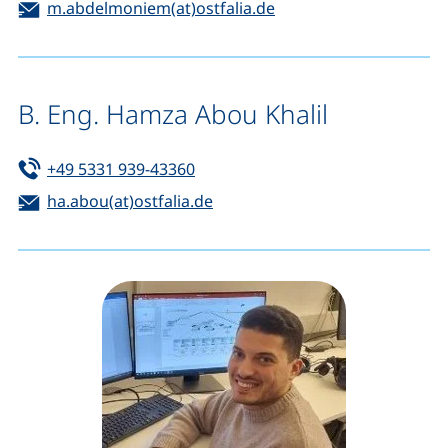
E-Mail:
(öffnet Ihr E-Mail-Pro
m.abdelmoniem(at)ostfalia.de
B. Eng. Hamza Abou Khalil
Tel:
(startet einen Telefonanruf, wenn 
+49 5331 939-43360
E-Mail:
(öffnet Ihr E-Mail-Programm)
ha.abou(at)ostfalia.de