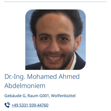
Dr.-Ing. Mohamed Ahmed
Abdelmoniem
Gebäude G, Raum G001, Wolfenbüttel
Tel:
(startet einen Telefonanruf, wenn 
+49 5331 939-44760