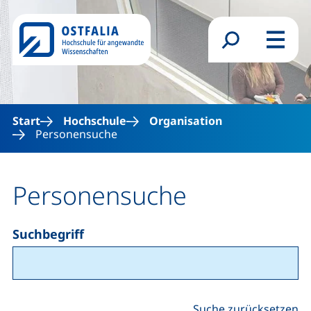
Direkt zum Inhalt
Suchformular
Menü
Start
Hochschule
Organisation
Personensuche
Personensuche
Suchbegriff
Suche zurücksetzen