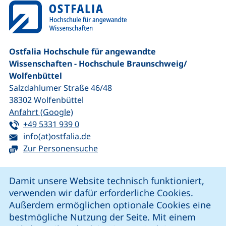
Ostfalia Hochschule für angewandte
Wissenschaften - Hochschule Braunschweig/​
Wolfenbüttel
Salzdahlumer Straße 46/48
38302
Wolfenbüttel
(externer Link, öffnet neues Fenster)
Anfahrt (Google)
Tel:
(startet einen Telefonanruf, wenn Ihr G
+49 5331 939 0
E-Mail:
(öffnet Ihr E-Mail-Programm)
info(at)ostfalia.de
Zur Personensuche
Cookie-Hinweis
Damit unsere Website technisch funktioniert,
verwenden wir dafür erforderliche Cookies.
unsere Facebook-Seite (externer Link, öffnet neues Fenst
unsere LinkedIn-Seite (externer Link, öffnet neues
unsere YouTube-Seite (externer Link,
unsere Instagram-Seite (externer Link, öff
Außerdem ermöglichen optionale Cookies eine
bestmögliche Nutzung der Seite. Mit einem