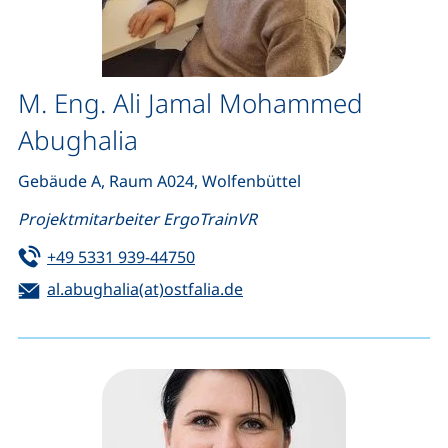
M. Eng. Ali Jamal Mohammed
Abughalia
Gebäude A, Raum A024, Wolfenbüttel
Projektmitarbeiter ErgoTrainVR
Tel:
(startet einen Telefonanruf, wenn 
+49 5331 939-44750
E-Mail:
(öffnet Ihr E-Mail-Program
al.abughalia(at)ostfalia.de