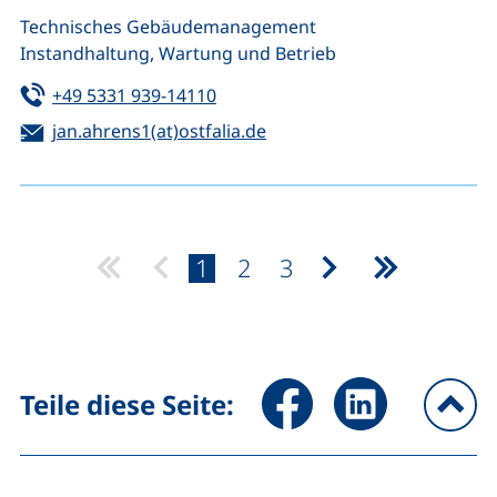
Technisches Gebäudemanagement
Instandhaltung, Wartung und Betrieb
Tel:
(startet einen Telefonanruf, wenn 
+49 5331 939-14110
E-Mail:
(öffnet Ihr E-Mail-Program
jan.ahrens1(at)ostfalia.de
Seite:
Seite:
Seite:
1
2
3
nächste Seite
letzte Seit
Seite über Facebook teilen (
Seite über LinkedIn 
Teile diese Seite:
na