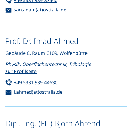
Tel:
(startet einen Telefonanruf, wenn 
+49 5331 939-37540
E-Mail:
(öffnet Ihr E-Mail-Programm)
san.adam(at)ostfalia.de
Prof. Dr. Imad Ahmed
Gebäude C, Raum C109, Wolfenbüttel
Physik, Oberflächentechnik, Tribologie
zur Profilseite
Tel:
(startet einen Telefonanruf, wenn 
+49 5331 939-44630
E-Mail:
(öffnet Ihr E-Mail-Programm)
i.ahmed(at)ostfalia.de
Dipl.-Ing. (FH) Björn Ahrend