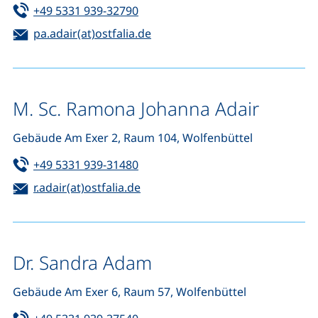
Tel:
(startet einen Telefonanruf, wenn 
+49 5331 939-32790
E-Mail:
(öffnet Ihr E-Mail-Programm)
pa.adair(at)ostfalia.de
M. Sc. Ramona Johanna Adair
Gebäude Am Exer 2, Raum 104, Wolfenbüttel
Tel:
(startet einen Telefonanruf, wenn 
+49 5331 939-31480
E-Mail:
(öffnet Ihr E-Mail-Programm)
r.adair(at)ostfalia.de
Dr. Sandra Adam
Gebäude Am Exer 6, Raum 57, Wolfenbüttel