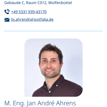
Gebäude C, Raum C012, Wolfenbüttel
Tel:
(startet einen Telefonanruf, wenn 
+49 5331 939-43170
E-Mail:
(öffnet Ihr E-Mail-Programm)
bj.ahrend(at)ostfalia.de
M. Eng. Jan André Ahrens