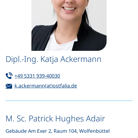
Dipl.-Ing. Katja Ackermann
Tel:
(startet einen Telefonanruf, wenn 
+49 5331 939-40030
E-Mail:
(öffnet Ihr E-Mail-Progra
k.ackermann(at)ostfalia.de
M. Sc. Patrick Hughes Adair
Gebäude Am Exer 2, Raum 104, Wolfenbüttel