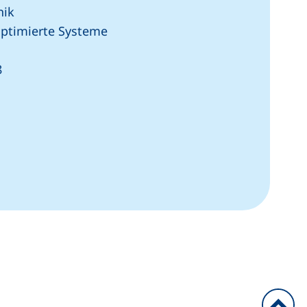
nik
eoptimierte Systeme
8
artet einen Telefonanruf, wenn Ihr Gerät dies zulässt)
ffnet Ihr E-Mail-Programm)