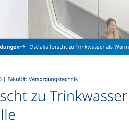
Direkt zum Inhalt
ldungen
Ostfalia forscht zu Trinkwasser als Wär
,
6
|
Fakultät Versorgungstechnik
rscht zu Trinkwasser
lle