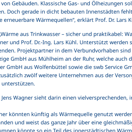
e von Gebäuden. Klassische Gas- und Ölheizungen solle
 Doch gerade in dicht bebauten Innenstädten fehlt o
erneuerbare Wärmequellen“, erklärt Prof. Dr. Lars K
 „Wärme aus Trinkwasser – sicher und praktikabel: W
gner und Prof. Dr.-Ing. Lars Kühl. Unterstützt werden 
enden. Projektpartner in dem Verbundvorhaben sind 
ige GmbH aus Mühlheim an der Ruhr, welche auch d
er GmbH aus Wolfenbüttel sowie die swb Service G
zusätzlich zwölf weitere Unternehmen aus der Versor
r unterstützen.
Dr. Jens Wagner sieht darin einen vielversprechenden, 
her könnten künftig als Wärmequelle genutzt werden
nden und weist das ganze Jahr über eine gleichmäßi
pen könnte so ein Teil des innerstädtischen Wärm