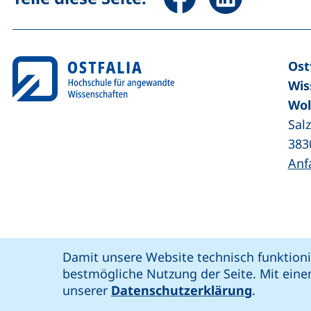
Ost
Wis
Wol
Sal
383
Anf
Coo
Cookie-Hinweis
Damit unsere Website technisch funktioni
unsere Facebook-Seite (externer Link,
unsere LinkedIn-Seite (externer 
unsere YouTube-Seit
unsere Instagram-Seite (e
: soziale Medien
Ostfalia @
bestmögliche Nutzung der Seite. Mit eine
Bar
unserer
Datenschutzerklärung
.