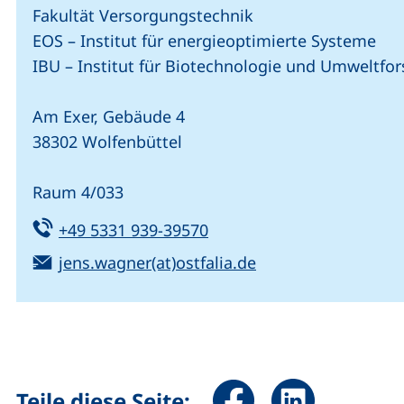
Fakultät Versorgungstechnik
EOS – Institut für energieoptimierte Systeme
IBU – Institut für Biotechnologie und Umweltfo
Am Exer, Gebäude 4
38302 Wolfenbüttel
Raum 4/033
Tel:
(startet einen Telefonanru
+49 5331 939-39570
E-Mail:
(öffnet Ihr E-Mail
jens.wagner(at)ostfalia.de
Seite über Facebook teile
Seite über Linked
Teile diese Seite: