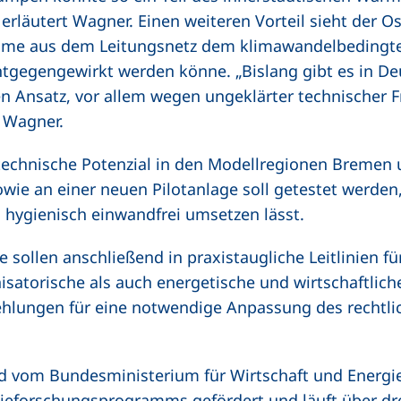
rläutert Wagner. Einen weiteren Vorteil sieht der Os
me aus dem Leitungsnetz dem klimawandelbedingte
tgegengewirkt werden könne. „Bislang gibt es in D
sen Ansatz, vor allem wegen ungeklärter technischer
 Wagner.
 technische Potenzial in den Modellregionen Bremen
ie an einer neuen Pilotanlage soll getestet werden,
ygienisch einwandfrei umsetzen lässt.
ollen anschließend in praxistaugliche Leitlinien für
satorische als auch energetische und wirtschaftlich
hlungen für eine notwendige Anpassung des rechtli
 vom Bundesministerium für Wirtschaft und Energi
gieforschungsprogramms gefördert und läuft über dre