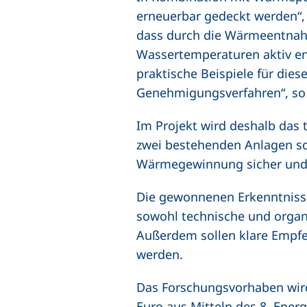
erneuerbar gedeckt werden“, e
dass durch die Wärmeentnah
Wassertemperaturen aktiv en
praktische Beispiele für die
Genehmigungsverfahren“, so
Im Projekt wird deshalb das
zwei bestehenden Anlagen sow
Wärmegewinnung sicher und h
Die gewonnenen Erkenntnisse s
sowohl technische und organi
Außerdem sollen klare Empfe
werden.
Das Forschungsvorhaben wird
Euro aus Mitteln des 8. Ener