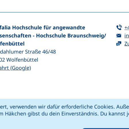
Te
falia Hochschule für angewandte
+
E-
senschaften - Hochschule Braunschweig/​
in
fenbüttel
Z
zdahlumer Straße 46/48
02
Wolfenbüttel
(externer Link, öffnet neues Fenster)
ahrt (Google)
kie-Einstellungen
Impressum
Datenschut
ert, verwenden wir dafür erforderliche Cookies. Au
 öffnet neues Fenster)
Link, öffnet neues Fenster)
e (externer Link, öffnet neues Fenster)
xterner Link, öffnet neues Fenster)
m Häkchen gibst du dein Einverständnis. Du kannst je
riere melden