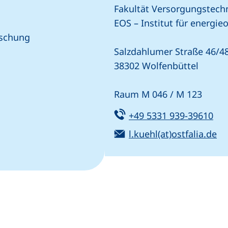
Fakultät Versorgungstech
EOS – Institut für energi
rschung
Salzdahlumer Straße 46/4
38302 Wolfenbüttel
Raum M 046 / M 123
Tel:
(st
+49 5331 939-39610
f, wenn Ihr Gerät dies zulässt)
E-Mail:
(ö
l.kuehl(at)ostfalia.de
-Programm)
n (externer Link, öffnet neues Fenster)
In teilen (externer Link, öffnet neues Fenster)