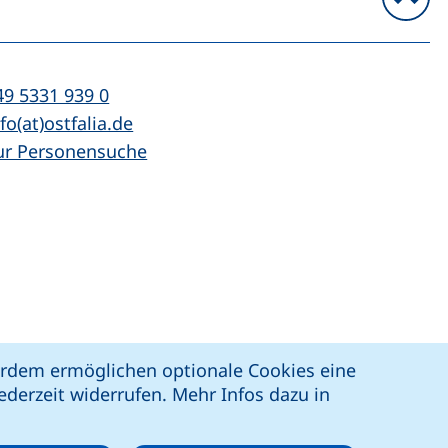
n
l:
(startet einen Telefonanruf, wenn Ihr Ger
49 5331 939 0
Mail:
(öffnet Ihr E-Mail-Programm)
fo(at)ostfalia.de
ur Personensuche
z
Erklärung zur Barrierefreiheit
ßerdem ermöglichen optionale Cookies eine
derzeit widerrufen. Mehr Infos dazu in