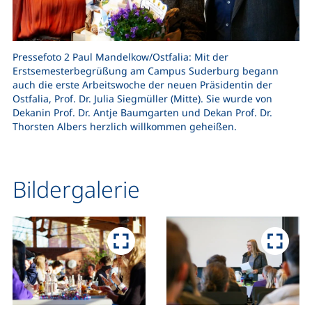
Pressefoto 2 Paul Mandelkow/Ostfalia: Mit der
Erstsemesterbegrüßung am Campus Suderburg begann
auch die erste Arbeitswoche der neuen Präsidentin der
Ostfalia, Prof. Dr. Julia Siegmüller (Mitte). Sie wurde von
Dekanin Prof. Dr. Antje Baumgarten und Dekan Prof. Dr.
Thorsten Albers herzlich willkommen geheißen.
Bildergalerie