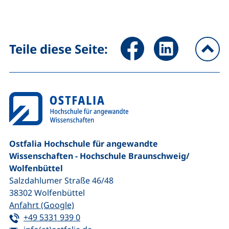
Seite über Facebook teilen (
Seite über LinkedIn 
Teile diese Seite:
na
Ostfalia Hochschule für angewandte
Wissenschaften - Hochschule Braunschweig/​
Wolfenbüttel
Salzdahlumer Straße 46/48
38302
Wolfenbüttel
(externer Link, öffnet neues Fenster)
Anfahrt (Google)
Tel:
(startet einen Telefonanruf, wenn Ihr G
+49 5331 939 0