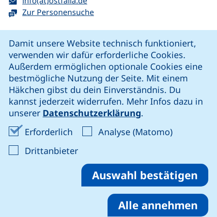
E-Mail:
(öffnet Ihr E-Mail-Programm)
info(at)ostfalia.de
Zur Personensuche
Cookie-Hinweis
Damit unsere Website technisch funktioniert,
verwenden wir dafür erforderliche Cookies.
unsere Facebook-Seite (externer Link, öffnet neues Fenst
unsere LinkedIn-Seite (externer Link, öffnet neues
unsere YouTube-Seite (externer Link,
unsere Instagram-Seite (externer Link, öff
Außerdem ermöglichen optionale Cookies eine
bestmögliche Nutzung der Seite. Mit einem
Häkchen gibst du dein Einverständnis. Du
Cookie-Einstellungen
kannst jederzeit widerrufen. Mehr Infos dazu in
unserer
Datenschutzerklärung
.
Impressum
Erforderliche Cookies akzeptieren
Analyse-Co
Erforderlich
Analyse (Matomo)
Datenschutz
: Cookies von Drittanbieter akzep
Drittanbieter
Erklärung zur Barrierefreiheit
Barriere melden
Auswahl bestätigen
Alle annehmen