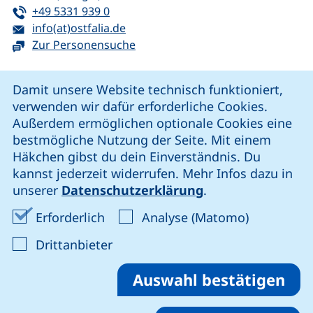
Tel:
(startet einen Telefonanruf, wenn Ihr G
+49 5331 939 0
E-Mail:
(öffnet Ihr E-Mail-Programm)
info(at)ostfalia.de
Zur Personensuche
Cookie-Hinweis
Damit unsere Website technisch funktioniert,
verwenden wir dafür erforderliche Cookies.
unsere Facebook-Seite (externer Link, öffnet neues Fenst
unsere LinkedIn-Seite (externer Link, öffnet neues
unsere YouTube-Seite (externer Link,
unsere Instagram-Seite (externer Link, öff
Außerdem ermöglichen optionale Cookies eine
bestmögliche Nutzung der Seite. Mit einem
Häkchen gibst du dein Einverständnis. Du
Cookie-Einstellungen
kannst jederzeit widerrufen. Mehr Infos dazu in
unserer
Datenschutzerklärung
.
Impressum
Erforderliche Cookies akzeptieren
Analyse-Co
Erforderlich
Analyse (Matomo)
Datenschutz
: Cookies von Drittanbieter akzep
Drittanbieter
Erklärung zur Barrierefreiheit
Barriere melden
Auswahl bestätigen