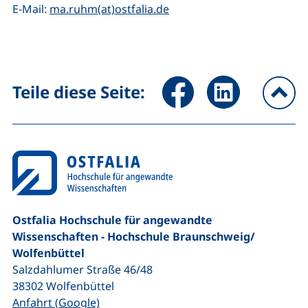
(öffnet Ihr E-Mail-Progra
E-Mail:
ma.ruhm(at)ostfalia.de
Seite über Facebook teilen (
Seite über LinkedIn 
Teile diese Seite:
na
Ostfalia Hochschule für angewandte
Wissenschaften - Hochschule Braunschweig/​
Wolfenbüttel
Salzdahlumer Straße 46/48
38302
Wolfenbüttel
(externer Link, öffnet neues Fenster)
Anfahrt (Google)