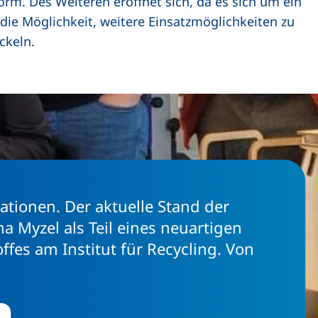
m. Des Weiteren eröffnet sich, da es sich um ein
 die Möglichkeit, weitere Einsatzmöglichkeiten zu
ckeln.
ationen. Der aktuelle Stand der
Myzel als Teil eines neuartigen
fes am Institut für Recycling. Von