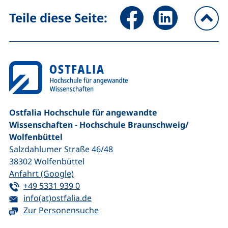
Seite über Facebook teilen (
Seite über LinkedIn 
Teile diese Seite:
na
Ostfalia Hochschule für angewandte
Wissenschaften - Hochschule Braunschweig/​
Wolfenbüttel
Salzdahlumer Straße 46/48
38302
Wolfenbüttel
(externer Link, öffnet neues Fenster)
Anfahrt (Google)
Tel:
(startet einen Telefonanruf, wenn Ihr G
+49 5331 939 0
E-Mail:
(öffnet Ihr E-Mail-Programm)
info(at)ostfalia.de
Zur Personensuche