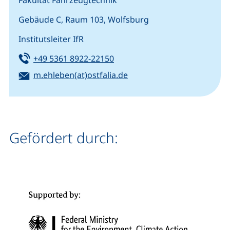
Gebäude C, Raum 103, Wolfsburg
Institutsleiter IfR
Tel:
(startet einen Telefonanruf, w
+49 5361 8922-22150
E-Mail:
(öffnet Ihr E-Mail-Progra
m.ehleben(at)ostfalia.de
Gefördert durch: