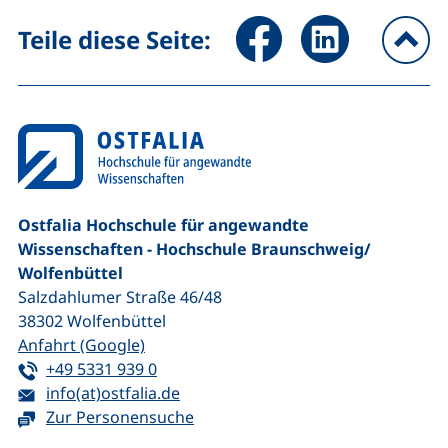
Seite über Facebook teilen (
Seite über LinkedIn 
Teile diese Seite:
na
Ostfalia Hochschule für angewandte
Wissenschaften - Hochschule Braunschweig/​
Wolfenbüttel
Salzdahlumer Straße 46/48
38302
Wolfenbüttel
(externer Link, öffnet neues Fenster)
Anfahrt (Google)
Tel:
(startet einen Telefonanruf, wenn Ihr G
+49 5331 939 0
E-Mail:
(öffnet Ihr E-Mail-Programm)
info(at)ostfalia.de
Zur Personensuche