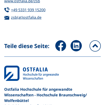
www.ostfalia.de/zsb
Tel:
(startet einen Telefonanruf, wenn 
+49 5331 939 15200
E-Mail:
(öffnet Ihr E-Mail-Programm)
zsb(at)ostfalia.de
Seite über Facebook teilen (
Seite über LinkedIn 
Teile diese Seite:
na
Ostfalia Hochschule für angewandte
Wissenschaften - Hochschule Braunschweig/​
Wolfenbüttel