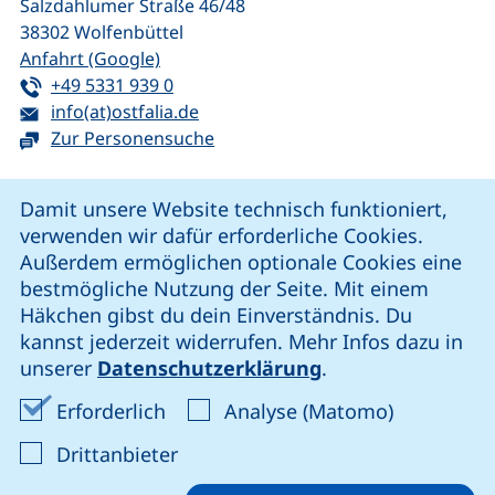
Salzdahlumer Straße 46/48
38302
Wolfenbüttel
(externer Link, öffnet neues Fenster)
Anfahrt (Google)
Tel:
(startet einen Telefonanruf, wenn Ihr G
+49 5331 939 0
E-Mail:
(öffnet Ihr E-Mail-Programm)
info(at)ostfalia.de
Zur Personensuche
Cookie-Hinweis
Damit unsere Website technisch funktioniert,
verwenden wir dafür erforderliche Cookies.
unsere Facebook-Seite (externer Link, öffnet neues Fenst
unsere LinkedIn-Seite (externer Link, öffnet neues
unsere YouTube-Seite (externer Link,
unsere Instagram-Seite (externer Link, öff
Außerdem ermöglichen optionale Cookies eine
bestmögliche Nutzung der Seite. Mit einem
Häkchen gibst du dein Einverständnis. Du
Cookie-Einstellungen
kannst jederzeit widerrufen. Mehr Infos dazu in
unserer
Datenschutzerklärung
.
Impressum
Erforderliche Cookies akzeptieren
Analyse-Co
Erforderlich
Analyse (Matomo)
Datenschutz
: Cookies von Drittanbieter akzep
Drittanbieter
Erklärung zur Barrierefreiheit