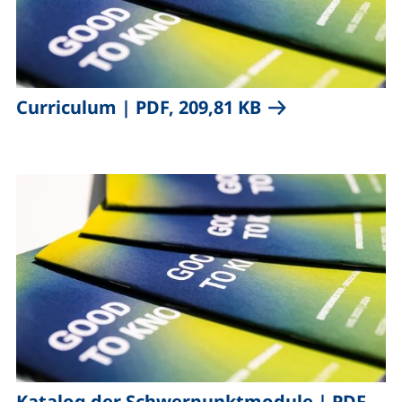
,
(öffnet neues Fe
Curriculum
|
PDF, 209,81 KB
,
Katalog der Schwerpunktmodule
|
PDF,