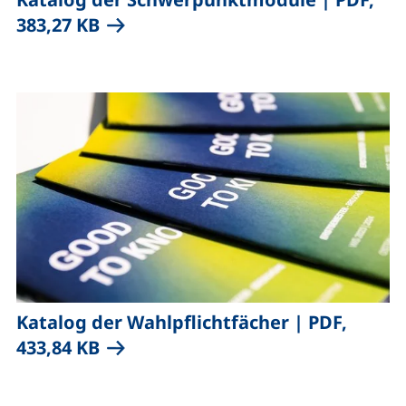
(öffnet neues Fenster), (nicht barr
383,27 KB
,
Katalog der Wahlpflichtfächer
|
PDF,
(öffnet neues Fenster), (nicht barr
433,84 KB