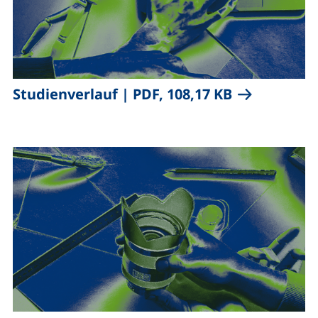
,
(öffnet neue
Studienverlauf
|
PDF, 108,17 KB