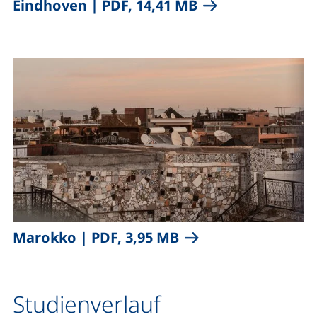
,
(öffnet neues Fen
Eindhoven
|
PDF, 14,41 MB
,
(öffnet neues Fenste
Marokko
|
PDF, 3,95 MB
Studienverlauf