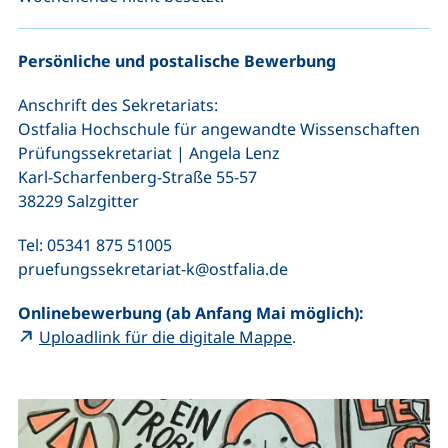
Persönliche und postalische Bewerbung
Anschrift des Sekretariats:
Ostfalia Hochschule für angewandte Wissenschaften
Prüfungssekretariat | Angela Lenz
Karl-Scharfenberg-Straße 55-57
38229 Salzgitter
Tel: 05341 875 51005
pruefungssekretariat-k@ostfalia.de
Onlinebewerbung (ab Anfang Mai möglich):
(externer Link, öffne
Uploadlink für die digitale Mappe
.