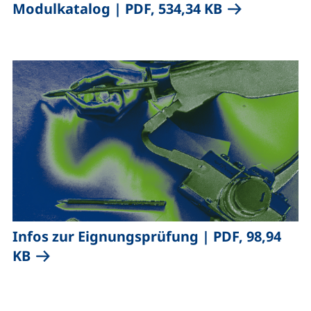
,
(öffnet neues
Modulkatalog
|
PDF, 534,34 KB
,
Infos zur Eignungsprüfung
|
PDF, 98,94
(öffnet neues Fenster), (nicht barrierefre
KB