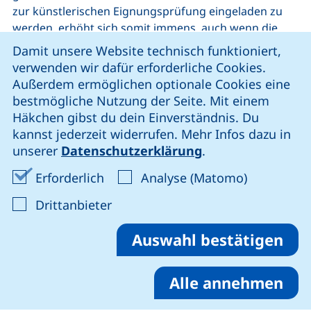
zur künstlerischen Eignungsprüfung eingeladen zu
werden, erhöht sich somit immens, auch wenn die
Cookie-Hinweis
Beratung allein noch kein Garant für einen
Damit unsere Website technisch funktioniert,
Studienplatz im Mediendesign ist.
verwenden wir dafür erforderliche Cookies.
Außerdem ermöglichen optionale Cookies eine
Diese kostenlosen Beratungstermine finden im
bestmögliche Nutzung der Seite. Mit einem
Winterhalbjahr in der Regel als Einzeltermine statt
Häkchen gibst du dein Einverständnis. Du
und im Frühjahr als Gruppenberatung statt.
kannst jederzeit widerrufen. Mehr Infos dazu in
unserer
Datenschutzerklärung
.
Einzeltermin Mappenberatung Online:
Erforderliche Cookies akzeptieren
Analyse-Co
Erforderlich
Analyse (Matomo)
Mo 01.06.26 / 16.00 – 17.00 Uhr
: Cookies von Drittanbieter akzep
Drittanbieter
(öffne
Bitte melde Dich hierzu bei
Prof. Dr. Berit Andronis
an.
Auswahl bestätigen
Weitere Informationen zur Bewerbung:
Alle annehmen
https://mediendesign-
(ex
studium.ostfalia.de/bewerbung/?abschluss=bachelor