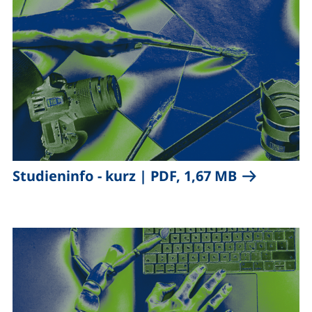
,
(öffnet neu
Studieninfo - kurz
|
PDF, 1,67 MB