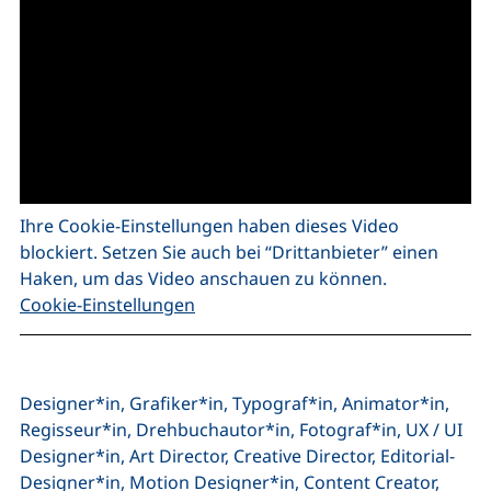
Ihre Cookie-Einstellungen haben dieses Video
blockiert. Setzen Sie auch bei “Drittanbieter” einen
Haken, um das Video anschauen zu können.
Cookie-Einstellungen
Designer*in, Grafiker*in, Typograf*in, Animator*in,
Regisseur*in, Drehbuchautor*in, Fotograf*in, UX / UI
Designer*in, Art Director, Creative Director, Editorial-
Designer*in, Motion Designer*in, Content Creator,