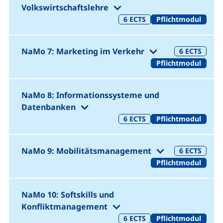
(1. Semester 20 SWS 3
Volkswirtschaftslehre
6
ECTS
Pflichtmodul
(1. Semester 
NaMo 7: Marketing im Verkehr
6
ECTS
Pflichtmodul
NaMo 8: Informationssysteme und
(1. Semester 20 SWS 30 LP)
Datenbanken
6
ECTS
Pflichtmodul
(1. Semester
NaMo 9: Mobilitätsmanagement
6
ECTS
Pflichtmodul
NaMo 10: Softskills und
(1. Semester 20 SWS 3
Konfliktmanagement
6
ECTS
Pflichtmodul