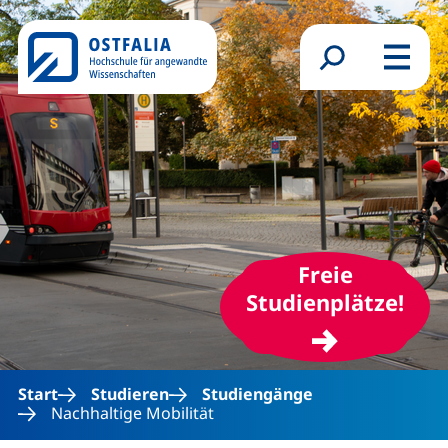
Direkt zum Inhalt
Suchformular
Menü
Freie
(ext
Studienplätze!
Start
Studieren
Studiengänge
Nachhaltige Mobilität