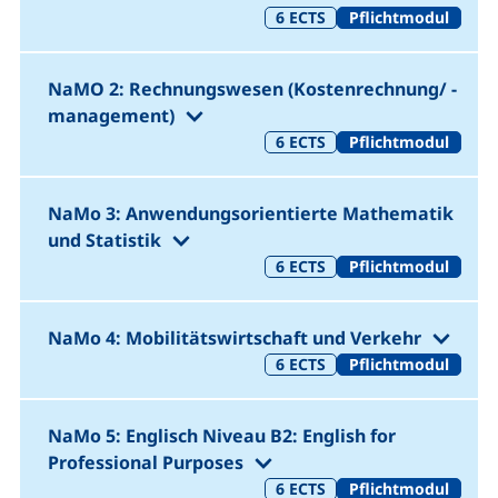
6
ECTS
Pflichtmodul
NaMO 2: Rechnungswesen (Kostenrechnung/ -
(1. Semester 20 SWS 30 LP)
management)
6
ECTS
Pflichtmodul
NaMo 3: Anwendungsorientierte Mathematik
(1. Semester 20 SWS 30 LP)
und Statistik
6
ECTS
Pflichtmodul
(1. 
NaMo 4: Mobilitätswirtschaft und Verkehr
6
ECTS
Pflichtmodul
NaMo 5: Englisch Niveau B2: English for
(1. Semester 20 SWS 3
Professional Purposes
6
ECTS
Pflichtmodul