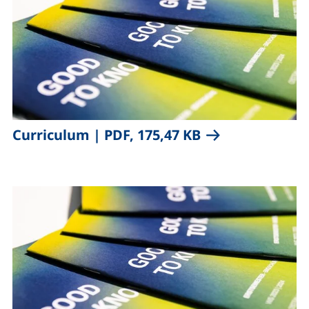
,
(öffnet neues Fe
Curriculum
|
PDF, 175,47 KB