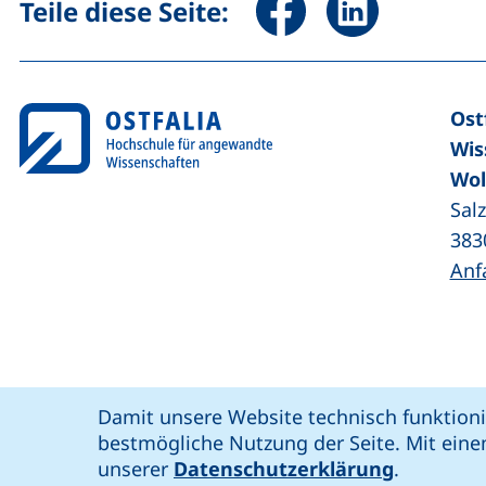
Teile diese Seite:
Ost
Wis
Wol
Sal
383
Anf
Coo
Cookie-Hinweis
Damit unsere Website technisch funktioni
unsere Facebook-Seite (externer Link,
unsere LinkedIn-Seite (externer 
unsere YouTube-Seit
unsere Instagram-Seite (e
: soziale Medien
Ostfalia @
bestmögliche Nutzung der Seite. Mit eine
Bar
unserer
Datenschutzerklärung
.