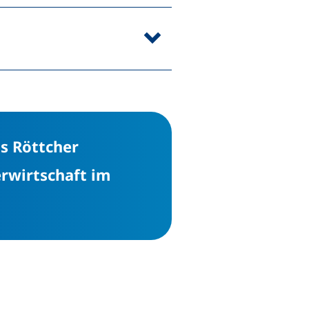
(externer Link, öffnet neues F
us Röttcher
rwirtschaft im