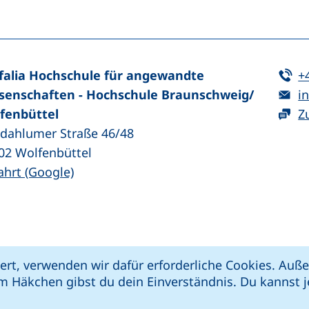
Te
falia Hochschule für angewandte
+
E-
senschaften - Hochschule Braunschweig/​
in
fenbüttel
Z
zdahlumer Straße 46/48
02
Wolfenbüttel
(externer Link, öffnet neues Fenster)
ahrt (Google)
kie-Einstellungen
Impressum
Datenschut
ert, verwenden wir dafür erforderliche Cookies. Au
 öffnet neues Fenster)
Link, öffnet neues Fenster)
e (externer Link, öffnet neues Fenster)
xterner Link, öffnet neues Fenster)
m Häkchen gibst du dein Einverständnis. Du kannst je
riere melden