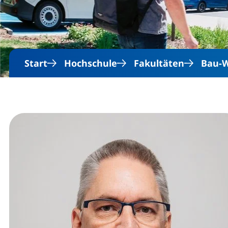
Start
Hochschule
Fakultäten
Bau-W