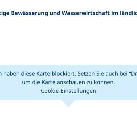
ltige Bewässerung und Wasserwirtschaft im ländl
er Link, öffnet neues Fenster)
 haben diese Karte blockiert. Setzen Sie auch bei “D
um die Karte anschauen zu können.
Cookie-Einstellungen
(externer Link, 
Leaflet
|
Kartendaten
n (externer Link, öffnet neues Fenster)
In teilen (externer Link, öffnet neues Fenster)