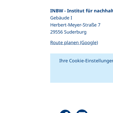
INBW - Institut für nachha
Gebäude I
Herbert-Meyer-Straße 7
29556 Suderburg
(extern
Route planen (Google)
Ihre Cookie-Einstellungen
+
−
Seite über Facebook teile
Seite über Linked