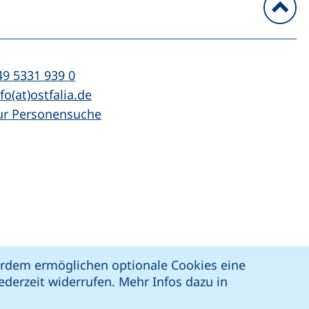
n
l:
(startet einen Telefonanruf, wenn Ihr Ger
49 5331 939 0
Mail:
(öffnet Ihr E-Mail-Programm)
fo(at)ostfalia.de
ur Personensuche
z
Erklärung zur Barrierefreiheit
ßerdem ermöglichen optionale Cookies eine
derzeit widerrufen. Mehr Infos dazu in