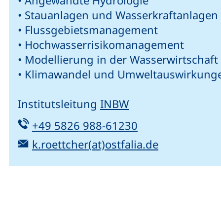
• Angewandte Hydrologie
• Stauanlagen und Wasserkraftanlagen
• Flussgebietsmanagement
• Hochwasserrisikomanagement
• Modellierung in der Wasserwirtschaft
• Klimawandel und Umweltauswirkung
Institutsleitung
INBW
Tel:
(startet einen T
+49 5826 988-61230
E-Mail:
(öffnet Ihr
k.roettcher(at)ostfalia.de