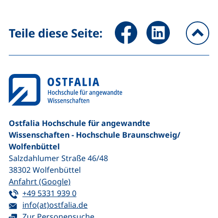
Seite über Facebook teilen (
Seite über LinkedIn 
Teile diese Seite:
na
Ostfalia Hochschule für angewandte
Wissenschaften - Hochschule Braunschweig/​
Wolfenbüttel
Salzdahlumer Straße 46/48
38302
Wolfenbüttel
(externer Link, öffnet neues Fenster)
Anfahrt (Google)
Tel:
(startet einen Telefonanruf, wenn Ihr G
+49 5331 939 0
E-Mail:
(öffnet Ihr E-Mail-Programm)
info(at)ostfalia.de
Zur Personensuche