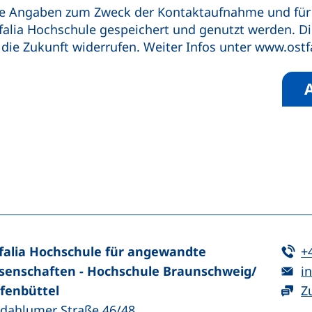
eine Angaben zum Zweck der Kontaktaufnahme und fü
alia Hochschule gespeichert und genutzt werden. Di
r die Zukunft widerrufen. Weiter Infos unter www.ost
n (externer Link, öffnet neues Fenster)
In teilen (externer Link, öffnet neues Fenster)
Te
falia Hochschule für angewandte
+
E-
senschaften - Hochschule Braunschweig/​
in
fenbüttel
Z
zdahlumer Straße 46/48