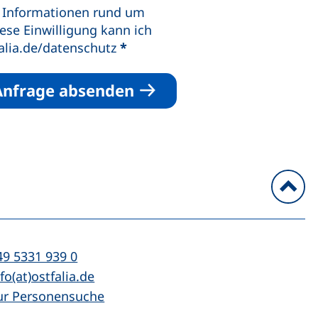
r Informationen rund um
ese Einwilligung kann ich
falia.de/datenschutz
*
Anfrage absenden
n
l:
(startet einen Telefonanruf, wenn Ihr Ger
49 5331 939 0
Mail:
(öffnet Ihr E-Mail-Programm)
fo(at)ostfalia.de
ur Personensuche