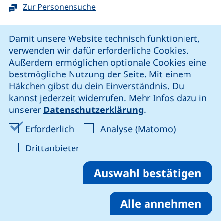
Zur Personensuche
Cookie-Hinweis
Damit unsere Website technisch funktioniert,
verwenden wir dafür erforderliche Cookies.
unsere Facebook-Seite (externer Link, öffnet neues Fenst
unsere LinkedIn-Seite (externer Link, öffnet neues
unsere YouTube-Seite (externer Link,
unsere Instagram-Seite (externer Link, öff
Außerdem ermöglichen optionale Cookies eine
bestmögliche Nutzung der Seite. Mit einem
Häkchen gibst du dein Einverständnis. Du
Cookie-Einstellungen
kannst jederzeit widerrufen. Mehr Infos dazu in
unserer
Datenschutzerklärung
.
Impressum
Erforderliche Cookies akzeptieren
Analyse-Co
Erforderlich
Analyse (Matomo)
Datenschutz
: Cookies von Drittanbieter akzep
Drittanbieter
Erklärung zur Barrierefreiheit
Barriere melden
Auswahl bestätigen
Alle annehmen