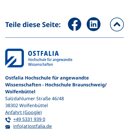
Seite über Facebook teilen (
Seite über LinkedIn 
Teile diese Seite:
na
Ostfalia Hochschule für angewandte
Wissenschaften - Hochschule Braunschweig/​
Wolfenbüttel
Salzdahlumer Straße 46/48
38302
Wolfenbüttel
(externer Link, öffnet neues Fenster)
Anfahrt (Google)
Tel:
(startet einen Telefonanruf, wenn Ihr G
+49 5331 939 0
E-Mail:
(öffnet Ihr E-Mail-Programm)
info(at)ostfalia.de