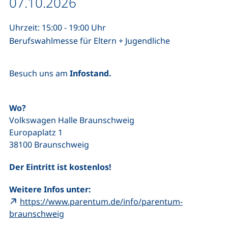
Datum / Dauer:
07.10.2026
Uhrzeit: 15:00 - 19:00 Uhr
Berufswahlmesse für Eltern + Jugendliche
Besuch uns am
Infostand.
Wo?
Volkswagen Halle Braunschweig
Europaplatz 1
38100 Braunschweig
Der Eintritt ist kostenlos!
Weitere Infos unter:
https://www.parentum.de/info/parentum-
(externer Link, öffnet neues Fenster)
braunschweig