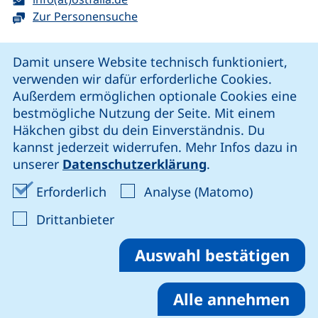
Zur Personensuche
Cookie-Hinweis
Damit unsere Website technisch funktioniert,
verwenden wir dafür erforderliche Cookies.
unsere Facebook-Seite (externer Link, öffnet neues Fenst
unsere LinkedIn-Seite (externer Link, öffnet neues
unsere YouTube-Seite (externer Link,
unsere Instagram-Seite (externer Link, öff
Außerdem ermöglichen optionale Cookies eine
bestmögliche Nutzung der Seite. Mit einem
Häkchen gibst du dein Einverständnis. Du
Cookie-Einstellungen
kannst jederzeit widerrufen. Mehr Infos dazu in
unserer
Datenschutzerklärung
.
Impressum
Erforderliche Cookies akzeptieren
Analyse-Co
Erforderlich
Analyse (Matomo)
Datenschutz
: Cookies von Drittanbieter akzep
Drittanbieter
Erklärung zur Barrierefreiheit
Barriere melden
Auswahl bestätigen
Alle annehmen