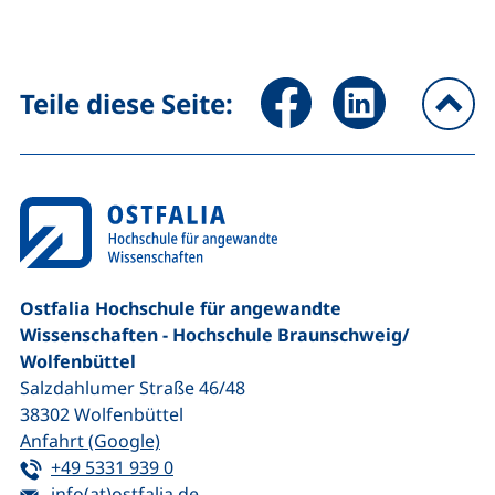
Seite über Facebook teilen (
Seite über LinkedIn 
Teile diese Seite:
na
Ostfalia Hochschule für angewandte
Wissenschaften - Hochschule Braunschweig/​
Wolfenbüttel
Salzdahlumer Straße 46/48
38302
Wolfenbüttel
(externer Link, öffnet neues Fenster)
Anfahrt (Google)
Tel:
(startet einen Telefonanruf, wenn Ihr G
+49 5331 939 0
E-Mail:
(öffnet Ihr E-Mail-Programm)
info(at)ostfalia.de