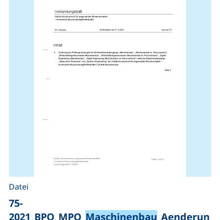
Datei
75-
2021_BPO_MPO_
Maschinenbau
_Aenderun