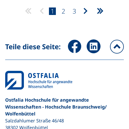
Seite:
Seite:
Seite:
1
2
3
nächste Seite
letzte Seit
Seite über Facebook teilen (
Seite über LinkedIn 
Teile diese Seite:
na
Ostfalia Hochschule für angewandte
Wissenschaften - Hochschule Braunschweig/​
Wolfenbüttel
Salzdahlumer Straße 46/48
38302
Wolfenbüttel