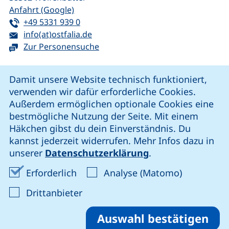
(externer Link, öffnet neues Fenster)
Anfahrt (Google)
Tel:
(startet einen Telefonanruf, wenn Ihr G
+49 5331 939 0
E-Mail:
(öffnet Ihr E-Mail-Programm)
info(at)ostfalia.de
Zur Personensuche
Cookie-Hinweis
Damit unsere Website technisch funktioniert,
verwenden wir dafür erforderliche Cookies.
unsere Facebook-Seite (externer Link, öffnet neues Fenst
unsere LinkedIn-Seite (externer Link, öffnet neues
unsere YouTube-Seite (externer Link,
unsere Instagram-Seite (externer Link, öff
Außerdem ermöglichen optionale Cookies eine
bestmögliche Nutzung der Seite. Mit einem
Häkchen gibst du dein Einverständnis. Du
Cookie-Einstellungen
kannst jederzeit widerrufen. Mehr Infos dazu in
unserer
Datenschutzerklärung
.
Impressum
Erforderliche Cookies akzeptieren
Analyse-Co
Erforderlich
Analyse (Matomo)
Datenschutz
: Cookies von Drittanbieter akzep
Drittanbieter
Erklärung zur Barrierefreiheit
Barriere melden
Auswahl bestätigen