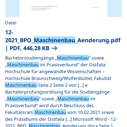
Datei
12-
2021_BPO_
Maschinenbau
_Aenderung.pdf
(öffnet neues Fenster), (nic
|
PDF, 446,28 KB
Bachelorstudiengänge „
Maschinenbau
“ sowie
„
Maschinenbau
im Praxisverbund“ der Ostfalia
Hochschule für angewandte Wissenschaften –
Hochschule Braunschweig/Wolfenbüttel, Fakultät
Maschinenbau
Seite 2 Seite 2 von [...] e
Bachelorprüfungsordnung für die Studiengänge
„
Maschinenbau
“ sowie „
Maschinenbau
im
Praxisverbund“ wird durch Beschluss des
Fakultätsrats
Maschinenbau
vom 10.02.2021 sowie
des Präsidiums der Ostfalia [...] Microsoft Word - 12-
2021_BPO_
Maschinenbau
_Aenderung.docx Seite 1