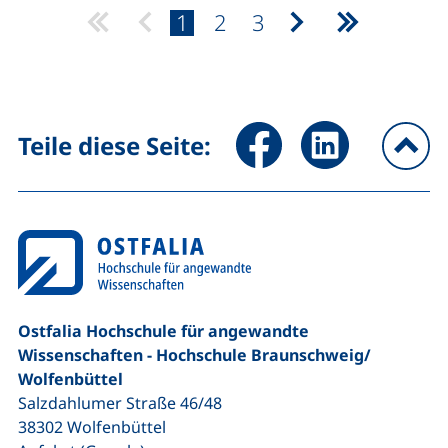
Seite:
Seite:
Seite:
1
2
3
nächste Seite
letzte Seit
Seite über Facebook teilen (
Seite über LinkedIn 
Teile diese Seite:
na
Ostfalia Hochschule für angewandte
Wissenschaften - Hochschule Braunschweig/​
Wolfenbüttel
Salzdahlumer Straße 46/48
38302
Wolfenbüttel