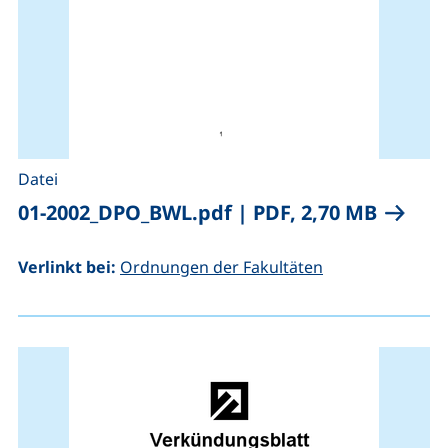
Datei
(öffnet
01-2002_DPO_BWL.pdf
|
PDF, 2,70 MB
Verlinkt bei:
Ordnungen der Fakultäten