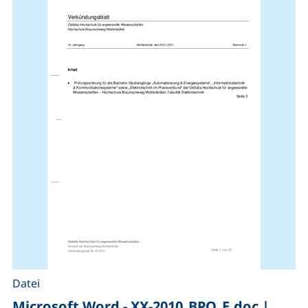
Datei
Microsoft Word - XX-2010_BPO_E.doc
|