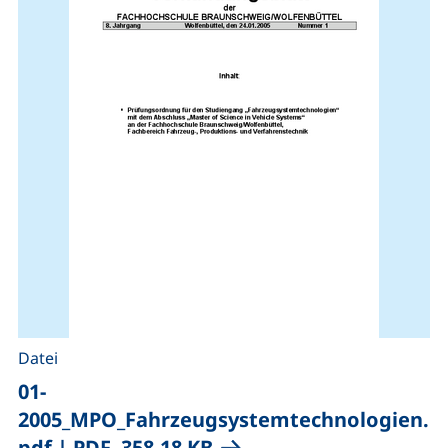
Datei
01-
2005_MPO_Fahrzeugsystemtechnologien.
(öffnet neues Fenster), 
pdf
|
PDF, 358,18 KB