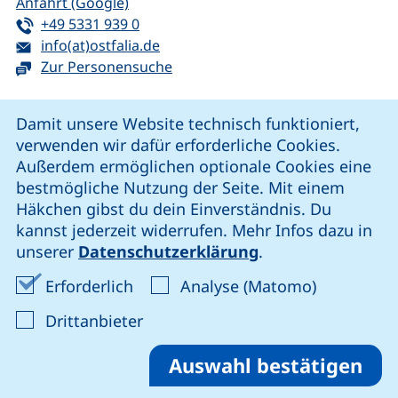
(externer Link, öffnet neues Fenster)
Anfahrt (Google)
Tel:
(startet einen Telefonanruf, wenn Ihr G
+49 5331 939 0
E-Mail:
(öffnet Ihr E-Mail-Programm)
info(at)ostfalia.de
Zur Personensuche
Cookie-Hinweis
Damit unsere Website technisch funktioniert,
verwenden wir dafür erforderliche Cookies.
unsere Facebook-Seite (externer Link, öffnet neues Fenst
unsere LinkedIn-Seite (externer Link, öffnet neues
unsere YouTube-Seite (externer Link,
unsere Instagram-Seite (externer Link, öff
Außerdem ermöglichen optionale Cookies eine
bestmögliche Nutzung der Seite. Mit einem
Häkchen gibst du dein Einverständnis. Du
Cookie-Einstellungen
kannst jederzeit widerrufen. Mehr Infos dazu in
unserer
Datenschutzerklärung
.
Impressum
Erforderliche Cookies akzeptieren
Analyse-Co
Erforderlich
Analyse (Matomo)
Datenschutz
: Cookies von Drittanbieter akzep
Drittanbieter
Erklärung zur Barrierefreiheit
Barriere melden
Auswahl bestätigen