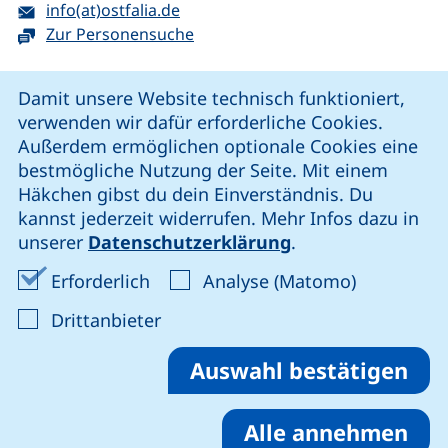
E-Mail:
(öffnet Ihr E-Mail-Programm)
info(at)ostfalia.de
Zur Personensuche
Cookie-Hinweis
Damit unsere Website technisch funktioniert,
verwenden wir dafür erforderliche Cookies.
unsere Facebook-Seite (externer Link, öffnet neues Fenst
unsere LinkedIn-Seite (externer Link, öffnet neues
unsere YouTube-Seite (externer Link,
unsere Instagram-Seite (externer Link, öff
Außerdem ermöglichen optionale Cookies eine
bestmögliche Nutzung der Seite. Mit einem
Häkchen gibst du dein Einverständnis. Du
Cookie-Einstellungen
kannst jederzeit widerrufen. Mehr Infos dazu in
unserer
Datenschutzerklärung
.
Impressum
Erforderliche Cookies akzeptieren
Analyse-Co
Erforderlich
Analyse (Matomo)
Datenschutz
: Cookies von Drittanbieter akzep
Drittanbieter
Erklärung zur Barrierefreiheit
Barriere melden
Auswahl bestätigen
Alle annehmen