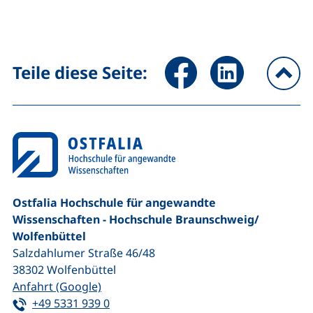
Seite über Facebook teilen (
Seite über LinkedIn 
Teile diese Seite:
na
Ostfalia Hochschule für angewandte
Wissenschaften - Hochschule Braunschweig/​
Wolfenbüttel
Salzdahlumer Straße 46/48
38302
Wolfenbüttel
(externer Link, öffnet neues Fenster)
Anfahrt (Google)
Tel:
(startet einen Telefonanruf, wenn Ihr G
+49 5331 939 0