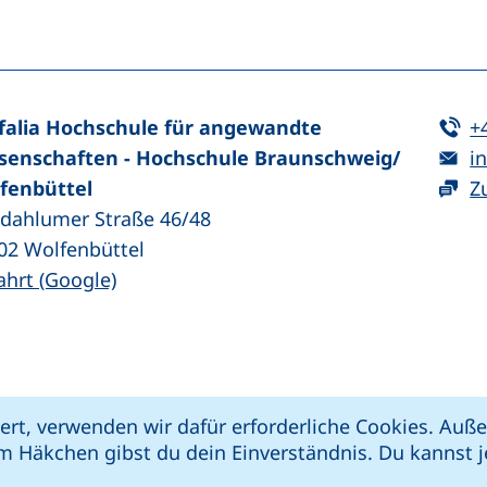
n (externer Link, öffnet neues Fenster)
In teilen (externer Link, öffnet neues Fenster)
Te
falia Hochschule für angewandte
+
E-
senschaften - Hochschule Braunschweig/​
in
fenbüttel
Z
zdahlumer Straße 46/48
02
Wolfenbüttel
(externer Link, öffnet neues Fenster)
ahrt (Google)
kie-Einstellungen
Impressum
Datenschut
ert, verwenden wir dafür erforderliche Cookies. Au
 öffnet neues Fenster)
Link, öffnet neues Fenster)
e (externer Link, öffnet neues Fenster)
xterner Link, öffnet neues Fenster)
m Häkchen gibst du dein Einverständnis. Du kannst je
riere melden