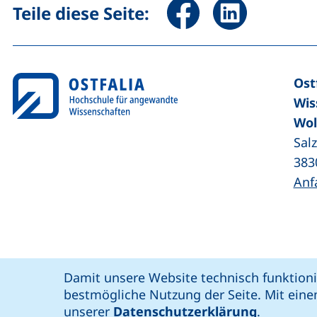
Seite über Facebook teile
Seite über Linked
Teile diese Seite:
Ost
Wis
Wol
Sal
383
Anf
Coo
Cookie-Hinweis
Damit unsere Website technisch funktioni
unsere Facebook-Seite (externer Link,
unsere LinkedIn-Seite (externer 
unsere YouTube-Seit
unsere Instagram-Seite (e
: soziale Medien
Ostfalia @
bestmögliche Nutzung der Seite. Mit eine
Bar
unserer
Datenschutzerklärung
.