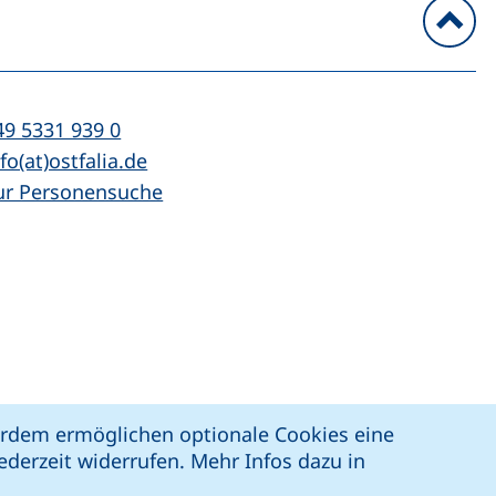
n
l:
(startet einen Telefonanruf, wenn Ihr Ger
49 5331 939 0
Mail:
(öffnet Ihr E-Mail-Programm)
fo(at)ostfalia.de
ur Personensuche
z
Erklärung zur Barrierefreiheit
ßerdem ermöglichen optionale Cookies eine
derzeit widerrufen. Mehr Infos dazu in