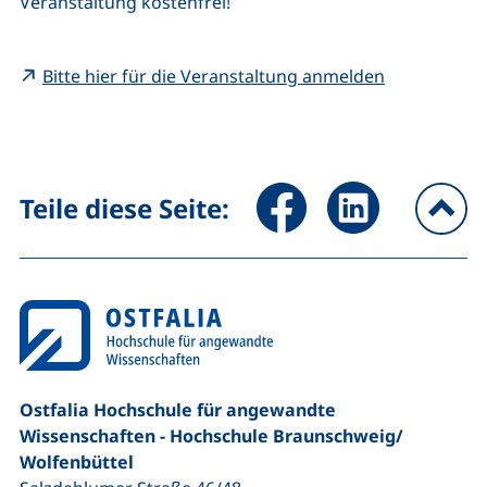
Veranstaltung kostenfrei!
(externer Li
Bitte hier für die Veranstaltung anmelden
Seite über Facebook teilen (
Seite über LinkedIn 
Teile diese Seite:
na
Ostfalia Hochschule für angewandte
Wissenschaften - Hochschule Braunschweig/​
Wolfenbüttel