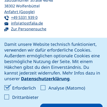
Salzdahlumer Straße 46/48
38302
Wolfenbüttel
(externer Link, öffnet neues Fenster)
Anfahrt (Google)
Tel:
(startet einen Telefonanruf, wenn Ihr G
+49 5331 939 0
E-Mail:
(öffnet Ihr E-Mail-Programm)
info(at)ostfalia.de
Zur Personensuche
Cookie-Hinweis
Damit unsere Website technisch funktioniert,
verwenden wir dafür erforderliche Cookies.
unsere Facebook-Seite (externer Link, öffnet neues Fenst
unsere LinkedIn-Seite (externer Link, öffnet neues
unsere YouTube-Seite (externer Link,
unsere Instagram-Seite (externer Link, öff
Außerdem ermöglichen optionale Cookies eine
bestmögliche Nutzung der Seite. Mit einem
Häkchen gibst du dein Einverständnis. Du
Cookie-Einstellungen
kannst jederzeit widerrufen. Mehr Infos dazu in
unserer
Datenschutzerklärung
.
Impressum
Erforderliche Cookies akzeptieren
Analyse-Co
Erforderlich
Analyse (Matomo)
Datenschutz
: Cookies von Drittanbieter akzep
Drittanbieter
Erklärung zur Barrierefreiheit