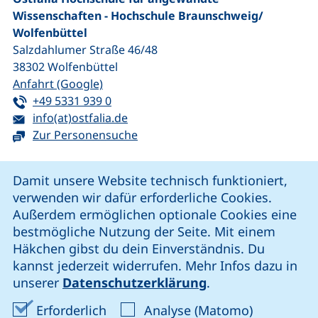
Wissenschaften - Hochschule Braunschweig/​
Wolfenbüttel
Salzdahlumer Straße 46/48
38302
Wolfenbüttel
(externer Link, öffnet neues Fenster)
Anfahrt (Google)
Tel:
(startet einen Telefonanruf, wenn Ihr G
+49 5331 939 0
E-Mail:
(öffnet Ihr E-Mail-Programm)
info(at)ostfalia.de
Zur Personensuche
Cookie-Hinweis
Damit unsere Website technisch funktioniert,
verwenden wir dafür erforderliche Cookies.
unsere Facebook-Seite (externer Link, öffnet neues Fenst
unsere LinkedIn-Seite (externer Link, öffnet neues
unsere YouTube-Seite (externer Link,
unsere Instagram-Seite (externer Link, öff
Außerdem ermöglichen optionale Cookies eine
bestmögliche Nutzung der Seite. Mit einem
Häkchen gibst du dein Einverständnis. Du
Cookie-Einstellungen
kannst jederzeit widerrufen. Mehr Infos dazu in
unserer
Datenschutzerklärung
.
Impressum
Erforderliche Cookies akzeptieren
Analyse-Co
Erforderlich
Analyse (Matomo)
Datenschutz