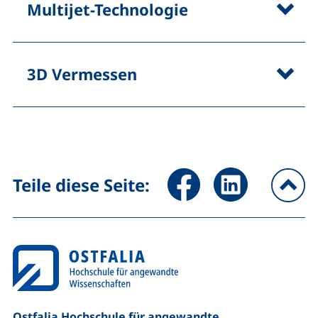
Multijet-Technologie
3D Vermessen
Seite über Facebook teilen (
Seite über LinkedIn 
Teile diese Seite:
na
Ostfalia Hochschule für angewandte