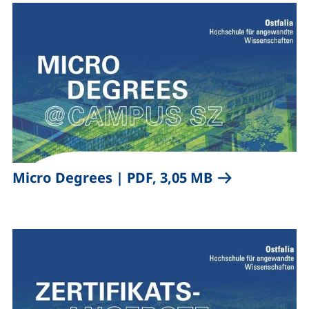
,
(öffnet neues 
Micro Degrees
|
PDF, 3,05 MB