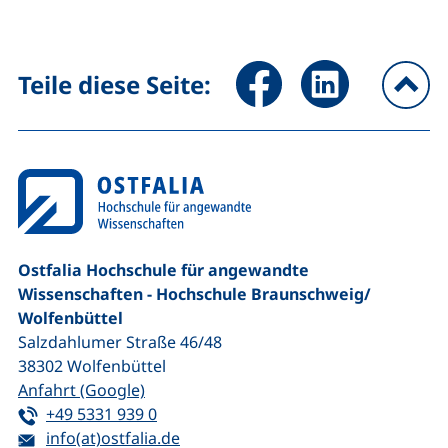
Seite über Facebook teilen (
Seite über LinkedIn 
Teile diese Seite:
na
Ostfalia Hochschule für angewandte
Wissenschaften - Hochschule Braunschweig/​
Wolfenbüttel
Salzdahlumer Straße 46/48
38302
Wolfenbüttel
(externer Link, öffnet neues Fenster)
Anfahrt (Google)
Tel:
(startet einen Telefonanruf, wenn Ihr G
+49 5331 939 0
E-Mail:
(öffnet Ihr E-Mail-Programm)
info(at)ostfalia.de