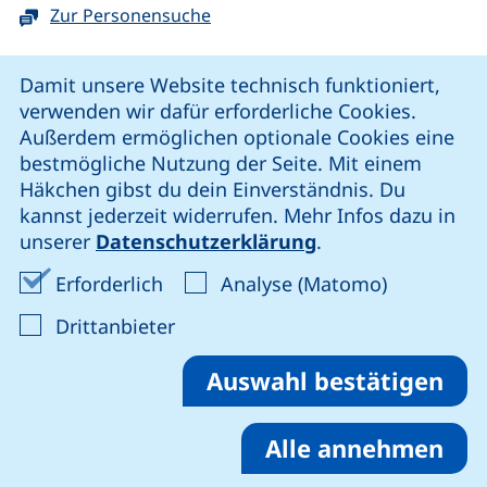
Zur Personensuche
Cookie-Hinweis
Damit unsere Website technisch funktioniert,
verwenden wir dafür erforderliche Cookies.
unsere Facebook-Seite (externer Link, öffnet neues Fenst
unsere LinkedIn-Seite (externer Link, öffnet neues
unsere YouTube-Seite (externer Link,
unsere Instagram-Seite (externer Link, öff
Außerdem ermöglichen optionale Cookies eine
bestmögliche Nutzung der Seite. Mit einem
Häkchen gibst du dein Einverständnis. Du
Cookie-Einstellungen
kannst jederzeit widerrufen. Mehr Infos dazu in
unserer
Datenschutzerklärung
.
Impressum
Erforderliche Cookies akzeptieren
Analyse-Co
Erforderlich
Analyse (Matomo)
Datenschutz
: Cookies von Drittanbieter akzep
Drittanbieter
Erklärung zur Barrierefreiheit
Barriere melden
Auswahl bestätigen
Alle annehmen