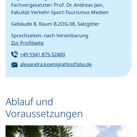
Fachvorgesetzter: Prof. Dr. Andreas Jain,
Fakultät Verkehr-Sport-Tourismus-Medien
Gebäude B, Raum B.2OG.08, Salzgitter
Sprechzeiten: nach Vereinbarung
Zur Profilseite
Tel:
(startet einen Telefonanruf, we
+49 5341 875-52400
E-Mail:
(öffnet Ihr E-Mail
alexandra.koenig(at)ostfalia.de
Ablauf und
Voraussetzungen