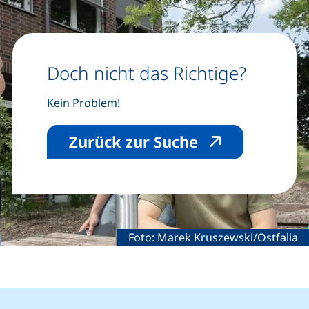
Doch nicht das Richtige?
Kein Problem!
(externer Link
Zurück zur Suche
Rechtliche Information zum dekora
Foto: Marek Kruszewski/Ostfalia