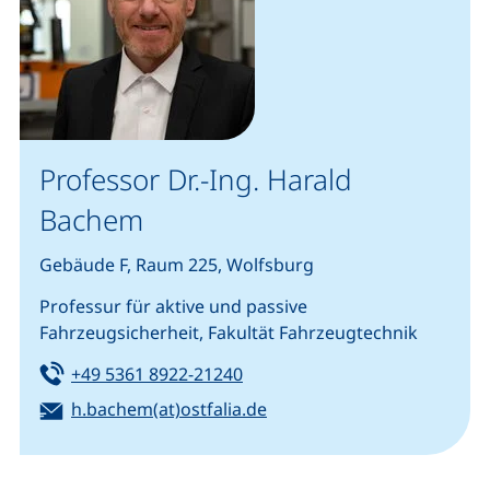
Professor Dr.-Ing. Harald
Bachem
Gebäude F, Raum 225, Wolfsburg
Professur für aktive und passive
Fahrzeugsicherheit, Fakultät Fahrzeugtechnik
Tel:
(startet einen Telefonanruf, w
+49 5361 8922-21240
E-Mail:
(öffnet Ihr E-Mail-Program
h.bachem(at)ostfalia.de