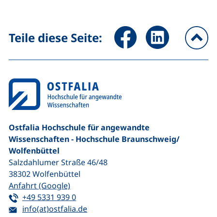
Seite über Facebook teilen (
Seite über LinkedIn 
Teile diese Seite:
na
Ostfalia Hochschule für angewandte
Wissenschaften - Hochschule Braunschweig/​
Wolfenbüttel
Salzdahlumer Straße 46/48
38302
Wolfenbüttel
(externer Link, öffnet neues Fenster)
Anfahrt (Google)
Tel:
(startet einen Telefonanruf, wenn Ihr G
+49 5331 939 0
E-Mail:
(öffnet Ihr E-Mail-Programm)
info(at)ostfalia.de