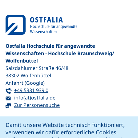
Ostfalia Hochschule für angewandte
Wissenschaften - Hochschule Braunschweig/​
Wolfenbüttel
Salzdahlumer Straße 46/48
38302
Wolfenbüttel
(externer Link, öffnet neues Fenster)
Anfahrt (Google)
Tel:
(startet einen Telefonanruf, wenn Ihr G
+49 5331 939 0
E-Mail:
(öffnet Ihr E-Mail-Programm)
info(at)ostfalia.de
Zur Personensuche
Cookie-Hinweis
Damit unsere Website technisch funktioniert,
verwenden wir dafür erforderliche Cookies.
unsere Facebook-Seite (externer Link, öffnet neues Fenst
unsere LinkedIn-Seite (externer Link, öffnet neues
unsere YouTube-Seite (externer Link,
unsere Instagram-Seite (externer Link, öff