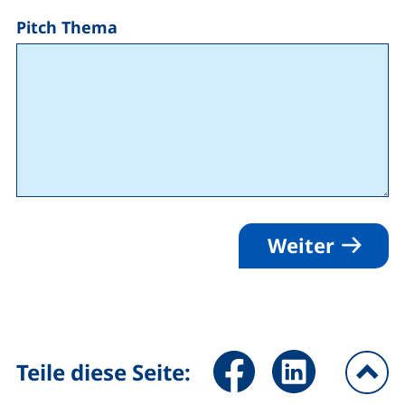
Pitch Thema
Weiter
Seite über Facebook teilen (
Seite über LinkedIn 
Teile diese Seite:
na