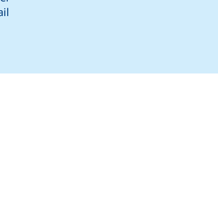
il
elefonanruf, wenn Ihr Gerät dies zulässt)
E-Mail-Programm)