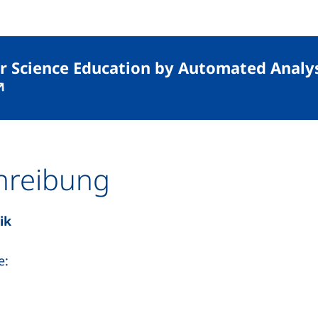
 Science Education by Automated Analysi
xterner Link, öffnet neues Fenster)
(externer Link, öffnet neues Fenster)
hreibung
ik
e: