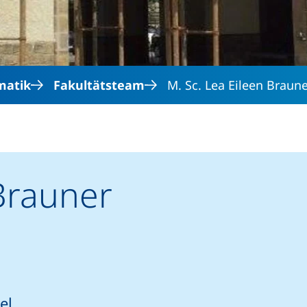
matik
Fakultätsteam
M. Sc. Lea Eileen Braun
 Brauner
el