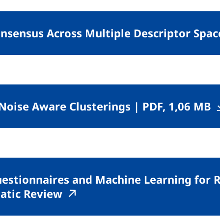
nsensus Across Multiple Descriptor Spac
,
(
r Noise Aware Clusterings
|
PDF, 1,06 MB
estionnaires and Machine Learning for 
(externer Link, öffnet neues 
(externer Link, öffnet neu
matic Review