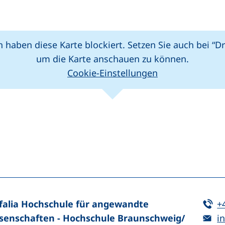
er Link, öffnet neues Fenster)
 haben diese Karte blockiert. Setzen Sie auch bei “D
um die Karte anschauen zu können.
Cookie-Einstellungen
(externer Link, 
Leaflet
|
Kartendaten
n (externer Link, öffnet neues Fenster)
In teilen (externer Link, öffnet neues Fenster)
Te
falia Hochschule für angewandte
+
E-
senschaften - Hochschule Braunschweig/​
in