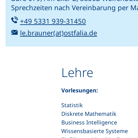
Sprechzeiten nach Vereinbarung per Ma
Tel:
(startet einen T
+49 5331 939-31450
E-Mail:
(öffnet Ihr 
le.brauner(at)ostfalia.de
Lehre
Vorlesungen:
Statistik
Diskrete Mathematik
Business Intelligence
Wissensbasierte Systeme