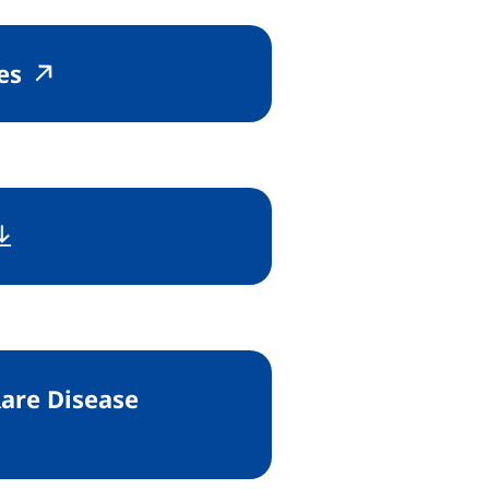
(externer Link, öffnet neues Fenster)
(externer Link, öffnet neues Fenster
es
öffnet neues Fenster), (nicht barrierefrei)
(öffnet neues Fenster), (nicht barrierefr
Rare Disease
Fenster)
es Fenster)