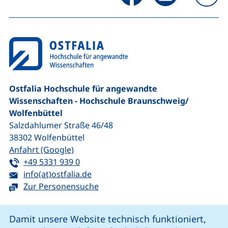
na
Ostfalia Hochschule für angewandte
Wissenschaften - Hochschule Braunschweig/​
Wolfenbüttel
Salzdahlumer Straße 46/48
38302
Wolfenbüttel
(externer Link, öffnet neues Fenster)
Anfahrt (Google)
Tel:
(startet einen Telefonanruf, wenn Ihr G
+49 5331 939 0
E-Mail:
(öffnet Ihr E-Mail-Programm)
info(at)ostfalia.de
Zur Personensuche
Cookie-Hinweis
Damit unsere Website technisch funktioniert,