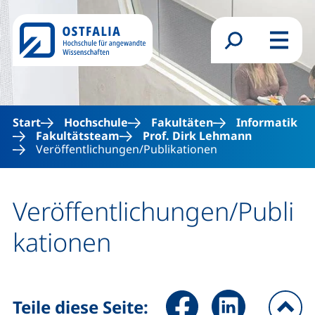
Direkt zum Inhalt
Suchformular
Menü
Start
Hochschule
Fakultäten
Informatik
Fakultätsteam
Prof. Dirk Lehmann
Veröffentlichungen/Publikationen
Veröffentlichungen/Publi
kationen
Seite über Facebook teilen (
Seite über LinkedIn 
Teile diese Seite: