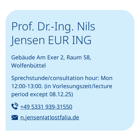
Prof. Dr.-Ing. Nils
Jensen EUR ING
Gebäude Am Exer 2, Raum 58,
Wolfenbüttel
Sprechstunde/consultation hour: Mon
12:00-13:00. (in Vorlesungszeit/lecture
period except 08.12.25)
Tel:
(startet einen Telefonanru
+49 5331 939-31550
E-Mail:
(öffnet Ihr E-Mail-Pro
n.jensen(at)ostfalia.de