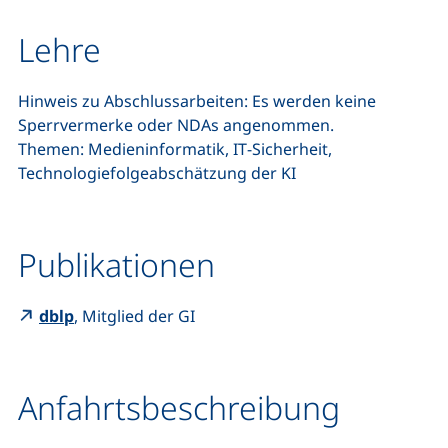
Lehre
Hinweis zu Abschlussarbeiten: Es werden keine
Sperrvermerke oder NDAs angenommen.
Themen: Medieninformatik,
IT
-Sicherheit,
Technologiefolgeabschätzung der KI
Publikationen
(externer Link, öffnet neues Fenster)
dblp
, Mitglied der GI
Anfahrtsbeschreibung