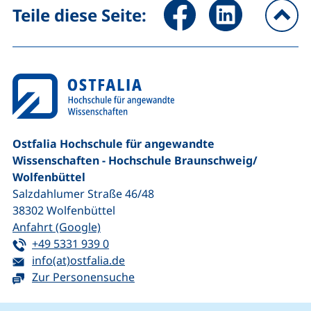
Seite über Facebook teilen (
Seite über LinkedIn 
Teile diese Seite:
na
Ostfalia Hochschule für angewandte
Wissenschaften - Hochschule Braunschweig/​
Wolfenbüttel
Salzdahlumer Straße 46/48
38302
Wolfenbüttel
(externer Link, öffnet neues Fenster)
Anfahrt (Google)
Tel:
(startet einen Telefonanruf, wenn Ihr G
+49 5331 939 0
E-Mail:
(öffnet Ihr E-Mail-Programm)
info(at)ostfalia.de
Zur Personensuche
Cookie-Hinweis