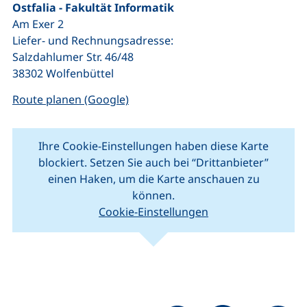
Ostfalia - Fakultät Informatik
Am Exer 2
Liefer- und Rechnungsadresse:
Salzdahlumer Str. 46/48
38302 Wolfenbüttel
(externer Link, öffnet neues Fenste
Route planen (Google)
Ihre Cookie-Einstellungen haben diese Karte
blockiert. Setzen Sie auch bei “Drittanbieter”
einen Haken, um die Karte anschauen zu
können.
Cookie-Einstellungen
(externer Link, öffnet neues Fenster).
(ext
Leaflet
|
Kartendaten © Mitwirkende von
OpenStreetMap
+
−