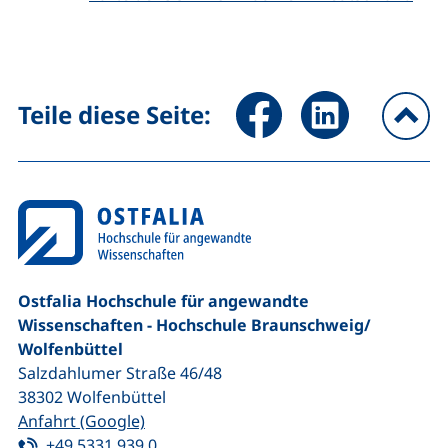
Seite über Facebook teilen (
Seite über LinkedIn 
Teile diese Seite:
na
Ostfalia Hochschule für angewandte
Wissenschaften - Hochschule Braunschweig/​
Wolfenbüttel
Salzdahlumer Straße 46/48
38302
Wolfenbüttel
(externer Link, öffnet neues Fenster)
Anfahrt (Google)
Tel:
(startet einen Telefonanruf, wenn Ihr G
+49 5331 939 0