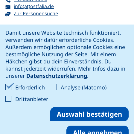
E-Mail:
(öffnet Ihr E-Mail-Programm)
info(at)ostfalia.de
Zur Personensuche
Cookie-Hinweis
Damit unsere Website technisch funktioniert,
verwenden wir dafür erforderliche Cookies.
unsere Facebook-Seite (externer Link, öffnet neues Fenst
unsere LinkedIn-Seite (externer Link, öffnet neues
unsere YouTube-Seite (externer Link,
unsere Instagram-Seite (externer Link, öff
Außerdem ermöglichen optionale Cookies eine
bestmögliche Nutzung der Seite. Mit einem
Häkchen gibst du dein Einverständnis. Du
Cookie-Einstellungen
kannst jederzeit widerrufen. Mehr Infos dazu in
unserer
Datenschutzerklärung
.
Impressum
Erforderliche Cookies akzeptieren
Analyse-Co
Erforderlich
Analyse (Matomo)
Datenschutz
: Cookies von Drittanbieter akzep
Drittanbieter
Erklärung zur Barrierefreiheit
Barriere melden
Auswahl bestätigen
Alle annehmen