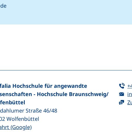
.de
n (externer Link, öffnet neues Fenster)
In teilen (externer Link, öffnet neues Fenster)
Te
falia Hochschule für angewandte
+
E-
senschaften - Hochschule Braunschweig/​
in
fenbüttel
Z
zdahlumer Straße 46/48
02
Wolfenbüttel
(externer Link, öffnet neues Fenster)
ahrt (Google)