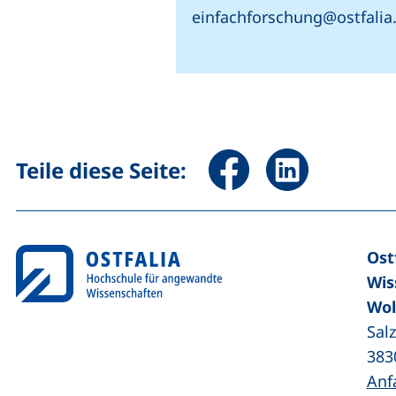
einfachforschung@ostfalia
Seite über Facebook teile
Seite über Linked
Teile diese Seite:
Ost
Wis
Wol
Sal
383
Anf