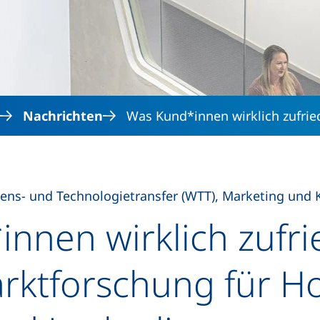
Direkt zum Inhalt
Nachrichten
Was Kund*innen wirklich zufri
ens- und Technologietransfer (WTT), Marketing un
nnen wirklich zufr
rktforschung für Ho