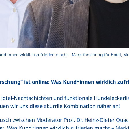
und:innen wirklich zufrieden macht - Marktforschung für Hotel, M
orschung” ist online: Was Kund*innen wirklich zuf
otel-Nachtschichten und funktionale Hundeleckerli
uen wir uns diese skurrile Kombination näher an!
ausch zwischen Moderator
Prof. Dr. Heinz-Dieter Qua
et neues Fenster)
a: „Was Kund*innen wirklich zufrieden macht – Markt