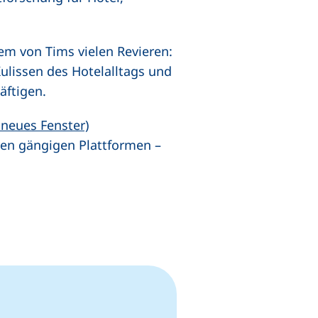
em von Tims vielen Revieren:
ulissen des Hotelalltags und
häftigen.
(externer Link, öffnet neues Fenster)
 neues Fenster)
ren gängigen Plattformen –