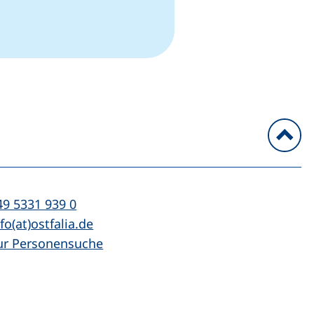
n
l:
(startet einen Telefonanruf, wenn Ihr Ger
49 5331 939 0
Mail:
(öffnet Ihr E-Mail-Programm)
fo(at)ostfalia.de
ur Personensuche