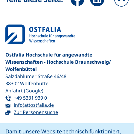
na
Ostfalia Hochschule für angewandte
Wissenschaften - Hochschule Braunschweig/​
Wolfenbüttel
Salzdahlumer Straße 46/48
38302
Wolfenbüttel
(externer Link, öffnet neues Fenster)
Anfahrt (Google)
Tel:
(startet einen Telefonanruf, wenn Ihr G
+49 5331 939 0
E-Mail:
(öffnet Ihr E-Mail-Programm)
info(at)ostfalia.de
Zur Personensuche
Cookie-Hinweis
Damit unsere Website technisch funktioniert,