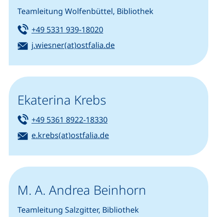
Teamleitung Wolfenbüttel, Bibliothek
Tel:
(startet einen Telefonanruf, we
+49 5331 939-18020
E-Mail:
(öffnet Ihr E-Mail-Program
j.wiesner(at)ostfalia.de
Ekaterina Krebs
Tel:
(startet einen Telefonanruf, w
+49 5361 8922-18330
E-Mail:
(öffnet Ihr E-Mail-Programm)
e.krebs(at)ostfalia.de
M. A. Andrea Beinhorn
Teamleitung Salzgitter, Bibliothek