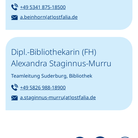
Tel:
(startet einen Telefonanruf, we
+49 5341 875-18500
E-Mail:
(öffnet Ihr E-Mail-Progra
a.beinhorn(at)ostfalia.de
Dipl.-Bibliothekarin (FH)
Alexandra Staginnus-Murru
Teamleitung Suderburg, Bibliothek
Tel:
(startet einen Telefonanruf, we
+49 5826 988-18900
E-Mail:
(öffnet Ihr E-Mai
a.staginnus-murru(at)ostfalia.de