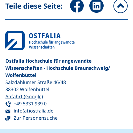
Seite über Facebook teilen (
Seite über LinkedIn 
Teile diese Seite:
na
Ostfalia Hochschule für angewandte
Wissenschaften - Hochschule Braunschweig/​
Wolfenbüttel
Salzdahlumer Straße 46/48
38302
Wolfenbüttel
(externer Link, öffnet neues Fenster)
Anfahrt (Google)
Tel:
(startet einen Telefonanruf, wenn Ihr G
+49 5331 939 0
E-Mail:
(öffnet Ihr E-Mail-Programm)
info(at)ostfalia.de
Zur Personensuche
Cookie-Hinweis